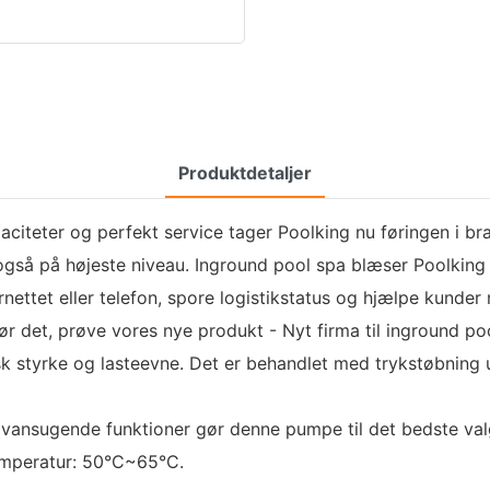
Produktdetaljer
iteter og perfekt service tager Poolking nu føringen i br
så på højeste niveau. Inground pool spa blæser Poolking h
ernettet eller telefon, spore logistikstatus og hjælpe kund
 det, prøve vores nye produkt - Nyt firma til inground pool
k styrke og lasteevne. Det er behandlet med trykstøbning u
elvansugende funktioner gør denne pumpe til det bedste val
emperatur: 50°C~65°C.