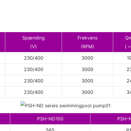
Spænding
Frekvens
Q
(V)
(RPM)
(
m
230/400
3000
1
230/400
3000
2
230/400
3000
2
230/400
3000
3
PSH-ND100
PSH-
565
6