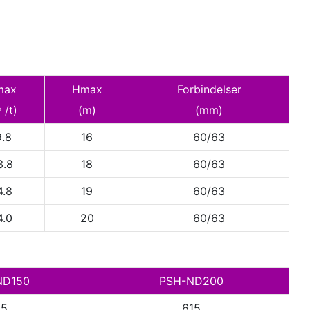
max
Hmax
Forbindelser
/t)
(m)
(mm)
³
9.8
16
60/63
3.8
18
60/63
4.8
19
60/63
4.0
20
60/63
ND150
PSH-ND200
15
615