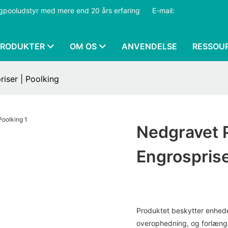
ngpooludstyr med mere end 20 års erfaring
​​​​​​​
E-mail:
PRODUKTER
OM OS
ANVENDELSE
RESSOU
riser | Poolking
Nedgravet P
Engrosprise
Produktet beskytter enhede
overophedning, og forlæng