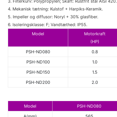
3. Filterkurv: Polypropylen; Skaft: Rustfrit stål AISI 420.
4. Mekanisk tætning: Kulstof + Harpiks-Keramik.
5. Impeller og diffusor: Noryl + 30% glasfiber.
6. Isoleringsklasse: F; Vandtæthed: IP55.
Model
Motorkraft
(HP)
PSH-ND080
0.8
PSH-ND100
1.0
PSH-ND150
1.5
PSH-ND200
2.0
Model
PSH-ND080
A(mm)
565