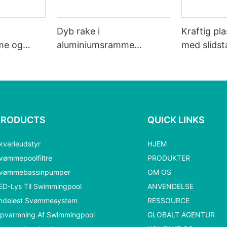
Dyb rake i
Kraftig pla
me og
aluminiumsramme
med slidst
(Buleanodiseret håndtag)
hvidt net
PRODUCTS
QUICK LINKS
kvarieudstyr
HJEM
vømmepoolfiltre
PRODUKTER
vømmebassinpumper
OM OS
ED-Lys Til Swimmingpool
ANVENDELSE
ndeløst Svømmesystem
RESSOURCE
pvarmning Af Swimmingpool
GLOBALT AGENTUR