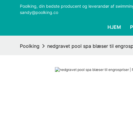
Poolking, din bedste producent og leverandør af swimmi
sandy@poolking.co
HJEM
Poolking
nedgravet pool spa blæser til engrosp