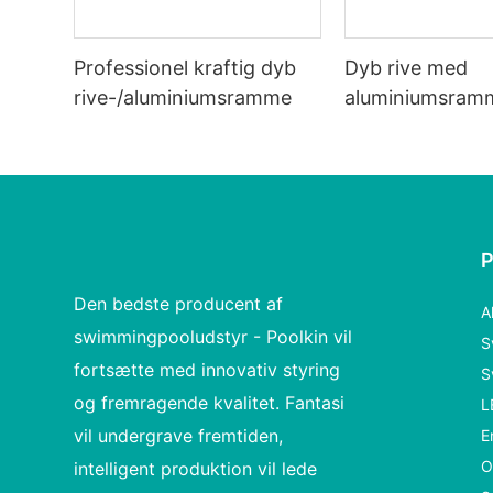
Professionel kraftig dyb
Dyb rive med
rive-/aluminiumsramme
aluminiumsram
plastikhåndtag
Den bedste producent af
A
swimmingpooludstyr - Poolkin vil
S
fortsætte med innovativ styring
S
og fremragende kvalitet. Fantasi
L
vil undergrave fremtiden,
E
O
intelligent produktion vil lede