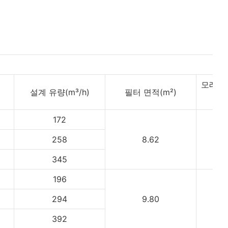
모래 무게
설계 유량(m³/h)
필터 면적(m²)
172
258
8.62
345
196
294
9.80
392