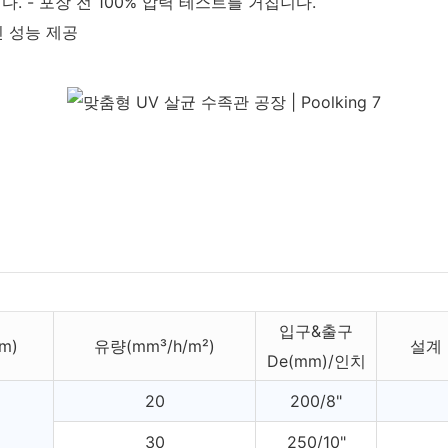
. - 포장 전 100% 압력 테스트를 거칩니다.
인 성능 제공
입구&출구
m)
유량(mm³/h/m²)
설계 
De(mm)/인치
20
200/8"
30
250/10"