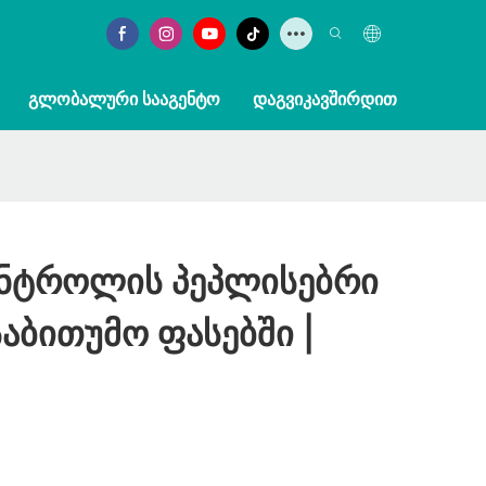
ᲒᲚᲝᲑᲐᲚᲣᲠᲘ ᲡᲐᲐᲒᲔᲜᲢᲝ
ᲓᲐᲒᲕᲘᲙᲐᲕᲨᲘᲠᲓᲘᲗ
ონტროლის Პეპლისებრი
აბითუმო Ფასებში |