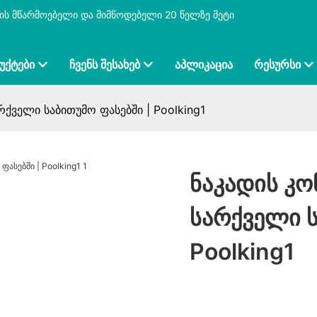
ბის მწარმოებელი და მიმწოდებელი 20 წელზე მეტი
ᲣᲥᲢᲔᲑᲘ
ᲩᲕᲔᲜᲡ ᲨᲔᲡᲐᲮᲔᲑ
ᲐᲞᲚᲘᲙᲐᲪᲘᲐ
ᲠᲔᲡᲣᲠᲡᲘ
ქველი საბითუმო ფასებში | Poolking1
Ნაკადის Კ
Სარქველი Ს
Poolking1