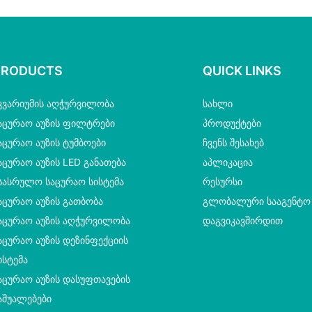
ბადით
PRODUCTS
QUICK LINKS
კვარიუმის Აღჭურვილობა
ᲡᲐᲮᲚᲘ
აცურაო Აუზის Ფილტრები
ᲞᲠᲝᲓᲣᲥᲢᲔᲑᲘ
აცურაო Აუზის Ტუმბოები
ᲩᲕᲔᲜᲡ ᲨᲔᲡᲐᲮᲔᲑ
აცურაო Აუზის LED Განათება
ᲐᲞᲚᲘᲙᲐᲪᲘᲐ
სასრულო Საცურაო Სისტემა
ᲠᲔᲡᲣᲠᲡᲘ
აცურაო Აუზის Გათბობა
ᲒᲚᲝᲑᲐᲚᲣᲠᲘ ᲡᲐᲐᲒᲔᲜᲢᲝ
აცურაო Აუზის Აღჭურვილობა
ᲓᲐᲒᲕᲘᲙᲐᲕᲨᲘᲠᲓᲘᲗ
აცურაო Აუზის Დეზინფექციის
ისტემა
აცურაო Აუზის Დასუფთავების
აშუალებები