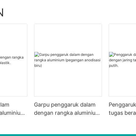
N
alam
Garpu penggaruk dalam
Penggaruk 
aluminium
dengan rangka aluminium
tugas bera
tik.
(pegangan anodisasi biru)
tahan lam
putih.