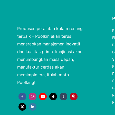
Produsen peralatan kolam renang
P
terbaik - Poolkin akan terus
F
menerapkan manajemen inovatif
P
dan kualitas prima. Imajinasi akan
L
menumbangkan masa depan,
S
P
manufaktur cerdas akan
P
memimpin era, itulah moto
S
Poolking!
P
R
P