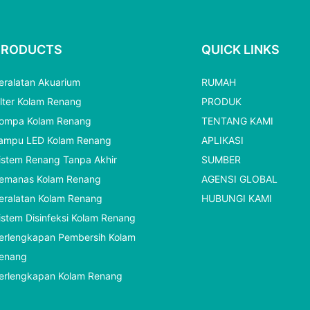
PRODUCTS
QUICK LINKS
eralatan Akuarium
RUMAH
ilter Kolam Renang
PRODUK
ompa Kolam Renang
TENTANG KAMI
ampu LED Kolam Renang
APLIKASI
istem Renang Tanpa Akhir
SUMBER
emanas Kolam Renang
AGENSI GLOBAL
eralatan Kolam Renang
HUBUNGI KAMI
istem Disinfeksi Kolam Renang
erlengkapan Pembersih Kolam
enang
erlengkapan Kolam Renang