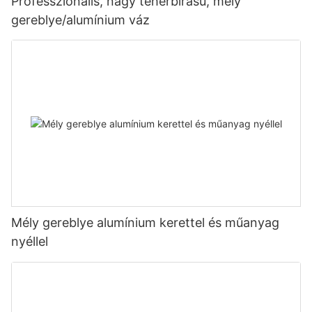
Professzionális, nagy teherbírású, mély
gereblye/alumínium váz
Mély gereblye alumínium kerettel és műanyag
nyéllel