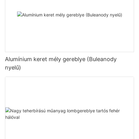
Alumínium keret mély gereblye (Buleanody
nyelű)