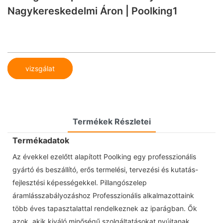
Nagykereskedelmi Áron | Poolking1
vizsgálat
Termékek Részletei
Termékadatok
Az évekkel ezelőtt alapított Poolking egy professzionális
gyártó és beszállító, erős termelési, tervezési és kutatás-
fejlesztési képességekkel. Pillangószelep
áramlásszabályozáshoz Professzionális alkalmazottaink
több éves tapasztalattal rendelkeznek az iparágban. Ők
azok, akik kiváló minőségű szolgáltatásokat nyújtanak