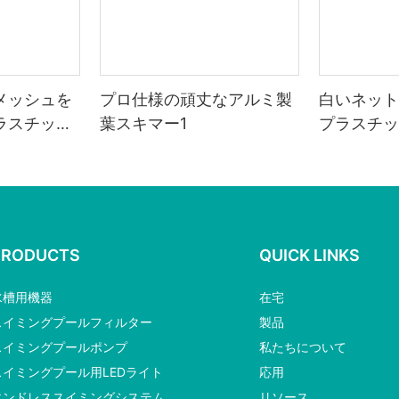
メッシュを
プロ仕様の頑丈なアルミ製
白いネット
ラスチック
葉スキマー1
プラスチッ
マー
PRODUCTS
QUICK LINKS
水槽用機器
在宅
スイミングプールフィルター
製品
スイミングプールポンプ
私たちについて
スイミングプール用LEDライト
応用
エンドレススイミングシステム
リソース