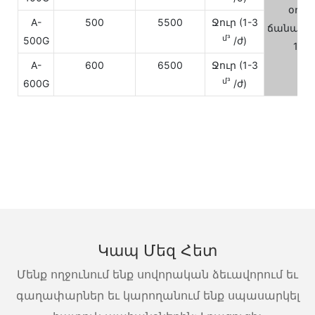
օդայ
A-
500
5500
Ջուր (1-3
ճանապա
մ³
500G
/ժ)
16-
A-
600
6500
Ջուր (1-3
մ³
600G
/ժ)
Կապ Մեզ Հետ
Մենք ողջունում ենք սովորական ձեւավորում եւ
գաղափարներ եւ կարողանում ենք սպասարկել