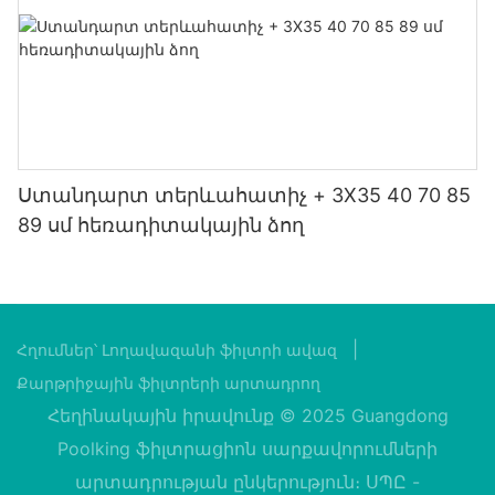
Ստանդարտ տերևահատիչ + 3X35 40 70 85
89 սմ հեռադիտակային ձող
|
Հղումներ՝
Լողավազանի ֆիլտրի ավազ
Քարթրիջային ֆիլտրերի արտադրող
Հեղինակային իրավունք © 2025 Guangdong
Poolking ֆիլտրացիոն սարքավորումների
արտադրության ընկերություն։ ՍՊԸ -