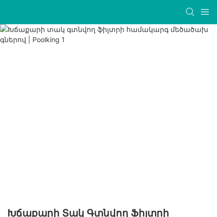
Խճաքարի Տակ Գտնվող Ֆիլտրի