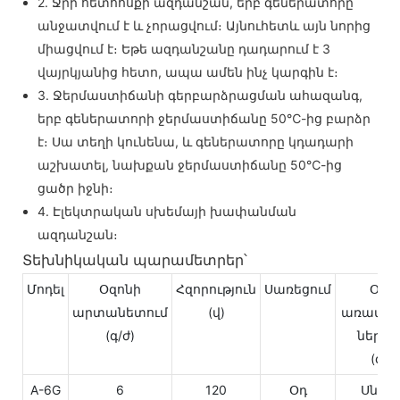
2. Ջրի հետհոսքի ազդանշան, երբ գեներատորը
անջատվում է և չորացվում։ Այնուհետև այն նորից
միացվում է։ Եթե ազդանշանը դադարում է 3
վայրկյանից հետո, ապա ամեն ինչ կարգին է։
3. Ջերմաստիճանի գերբարձրացման ահազանգ,
երբ գեներատորի ջերմաստիճանը 50℃-ից բարձր
է։ Սա տեղի կունենա, և գեներատորը կդադարի
աշխատել, նախքան ջերմաստիճանը 50℃-ից
ցածր իջնի։
4. Էլեկտրական սխեմայի խափանման
ազդանշան։
Տեխնիկական պարամետրեր՝
Մոդել
Օզոնի
Հզորություն
Սառեցում
Օզո
արտանետում
(վ)
առավելա
(գ/ժ)
ներառ
մ
(գ/
A-6G
6
120
Օդ
Սնուց