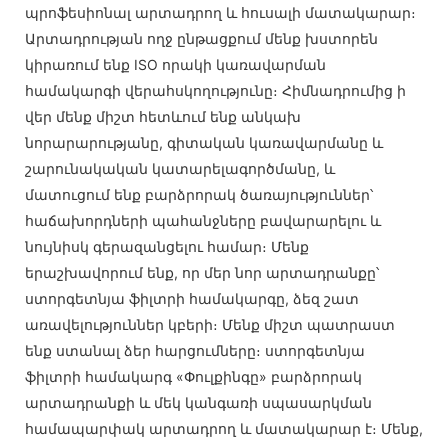
պրոֆեսիոնալ արտադրող և հուսալի մատակարար։
Արտադրության ողջ ընթացքում մենք խստորեն
կիրառում ենք ISO որակի կառավարման
համակարգի վերահսկողությունը։ Հիմնադրումից ի
վեր մենք միշտ հետևում ենք անկախ
նորարարությանը, գիտական ​​կառավարմանը և
շարունակական կատարելագործմանը, և
մատուցում ենք բարձրորակ ծառայություններ՝
հաճախորդների պահանջները բավարարելու և
նույնիսկ գերազանցելու համար։ Մենք
երաշխավորում ենք, որ մեր նոր արտադրանքը՝
ստորգետնյա ֆիլտրի համակարգը, ձեզ շատ
առավելություններ կբերի։ Մենք միշտ պատրաստ
ենք ստանալ ձեր հարցումները։ ստորգետնյա
ֆիլտրի համակարգ «Փուլքինգը» բարձրորակ
արտադրանքի և մեկ կանգառի սպասարկման
համապարփակ արտադրող և մատակարար է։ Մենք,