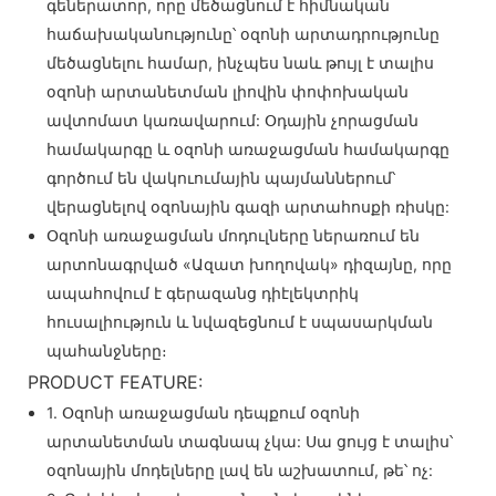
գեներատոր, որը մեծացնում է հիմնական
հաճախականությունը՝ օզոնի արտադրությունը
մեծացնելու համար, ինչպես նաև թույլ է տալիս
օզոնի արտանետման լիովին փոփոխական
ավտոմատ կառավարում: Օդային չորացման
համակարգը և օզոնի առաջացման համակարգը
գործում են վակուումային պայմաններում՝
վերացնելով օզոնային գազի արտահոսքի ռիսկը:
Օզոնի առաջացման մոդուլները ներառում են
արտոնագրված «Ազատ խողովակ» դիզայնը, որը
ապահովում է գերազանց դիէլեկտրիկ
հուսալիություն և նվազեցնում է սպասարկման
պահանջները։
PRODUCT FEATURE:
1. Օզոնի առաջացման դեպքում օզոնի
արտանետման տագնապ չկա: Սա ցույց է տալիս՝
օզոնային մոդելները լավ են աշխատում, թե՝ ոչ: