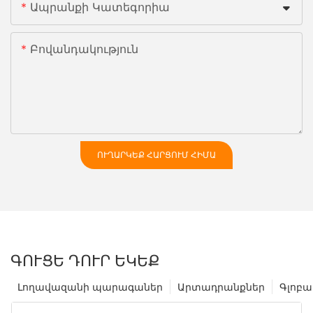
Ապրանքի Կատեգորիա
Բովանդակություն
ՈՒՂԱՐԿԵՔ ՀԱՐՑՈՒՄ ՀԻՄԱ
ԳՈՒՑԵ ԴՈՒՐ ԵԿԵՔ
Լողավազանի պարագաներ
Արտադրանքներ
Գլոբա