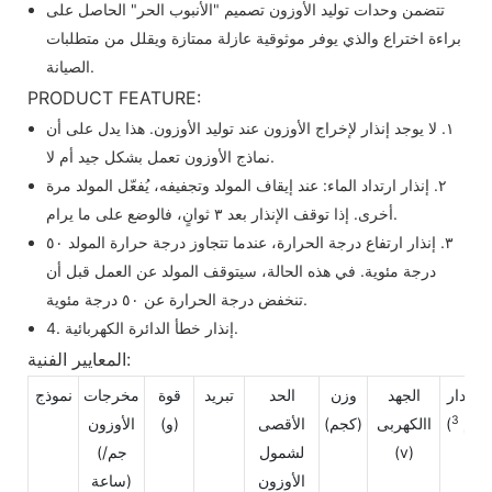
تتضمن وحدات توليد الأوزون تصميم "الأنبوب الحر" الحاصل على
براءة اختراع والذي يوفر موثوقية عازلة ممتازة ويقلل من متطلبات
الصيانة.
PRODUCT FEATURE:
١. لا يوجد إنذار لإخراج الأوزون عند توليد الأوزون. هذا يدل على أن
نماذج الأوزون تعمل بشكل جيد أم لا.
٢. إنذار ارتداد الماء: عند إيقاف المولد وتجفيفه، يُفعّل المولد مرة
أخرى. إذا توقف الإنذار بعد ٣ ثوانٍ، فالوضع على ما يرام.
٣. إنذار ارتفاع درجة الحرارة، عندما تتجاوز درجة حرارة المولد ٥٠
درجة مئوية. في هذه الحالة، سيتوقف المولد عن العمل قبل أن
تنخفض درجة الحرارة عن ٥٠ درجة مئوية.
4. إنذار خطأ الدائرة الكهربائية.
المعايير الفنية:
مقدار
الجهد
وزن
الحد
تبريد
قوة
مخرجات
نموذج
3
)
(م
االكهربى
(كجم)
الأقصى
(و)
الأوزون
(v)
لشمول
(جم/
الأوزون
ساعة)