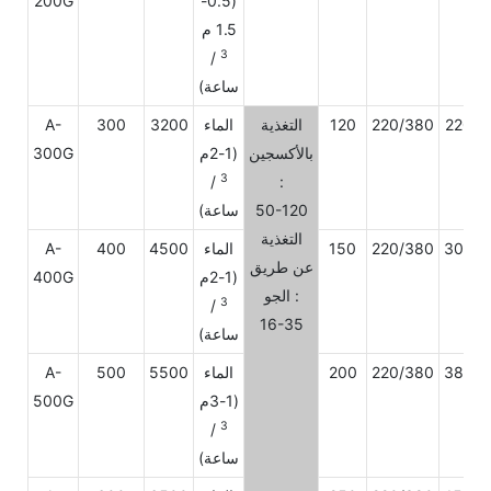
200G
(0.5-
1.5 م
3
/
ساعة)
2200
220/380
120
التغذية
الماء
3200
300
A-
بالأكسجين
(1-2م
300G
3
/
:
50-120
ساعة)
التغذية
3000
220/380
150
الماء
4500
400
A-
عن طريق
(1-2م
400G
الجو :
3
/
16-35
ساعة)
3800
220/380
200
الماء
5500
500
A-
(1-3م
500G
3
/
ساعة)