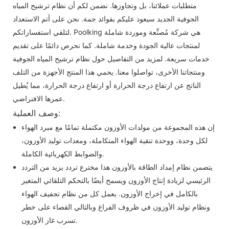
متطلبات عملائنا، بل وتجاوزها. نضمن لكم أن نظام ترشيح المياه
الجوفية الجديد سيعود عليكم بفوائد جمة. نحن على أتم الاستعداد
لتلقي استفساراتكم. Poolking هي شركة مُصنِّعة وموردة شاملة
لمنتجات عالية الجودة وخدمة شاملة. كما نحرص دائمًا على تقديم
خدمات سريعة. لمزيد من التفاصيل حول نظام ترشيح المياه الجوفية
ومنتجاتنا الأخرى، تواصلوا معنا. يحمي هذا المنتج الأجهزة من التلف
الناتج عن ارتفاع درجة الحرارة أو ارتفاع درجة الحرارة، مما يُطيل
عمرها الافتراضي.
وصف العملية:
إن هذه المجموعة من مولدات الأوزون مكتملة تمامًا مع مبرد الهواء
لكل وحدة، ووحدة تنقية الهواء المتكاملة، ومعدات توليد الأوزون،
والضوابط الكهربائية الكاملة.
يتضمن نظام إمداد الطاقة بالأوزون هذا مخترع تردد يزيد من التردد
الرئيسي لزيادة إنتاج الأوزون ويسمح أيضًا بالتحكم التلقائي المتغير
بالكامل في إخراج الأوزون. يعمل كل من نظام تجفيف الهواء
ونظام توليد الأوزون في ظروف الفراغ وبالتالي القضاء على خطر
تسرب غاز الأوزون.