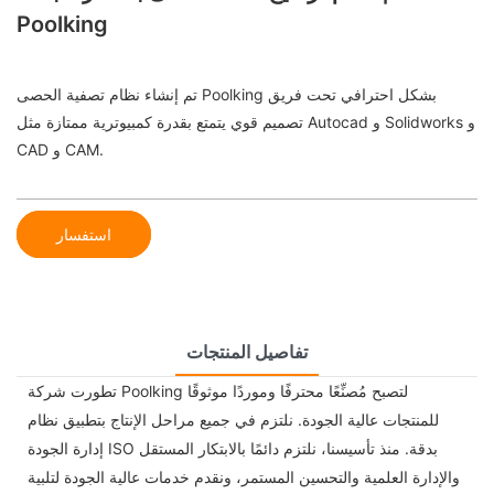
Poolking
تم إنشاء نظام تصفية الحصى Poolking بشكل احترافي تحت فريق
تصميم قوي يتمتع بقدرة كمبيوترية ممتازة مثل Autocad و Solidworks و
CAD و CAM.
استفسار
تفاصيل المنتجات
تطورت شركة Poolking لتصبح مُصنِّعًا محترفًا وموردًا موثوقًا
للمنتجات عالية الجودة. نلتزم في جميع مراحل الإنتاج بتطبيق نظام
إدارة الجودة ISO بدقة. منذ تأسيسنا، نلتزم دائمًا بالابتكار المستقل
والإدارة العلمية والتحسين المستمر، ونقدم خدمات عالية الجودة لتلبية