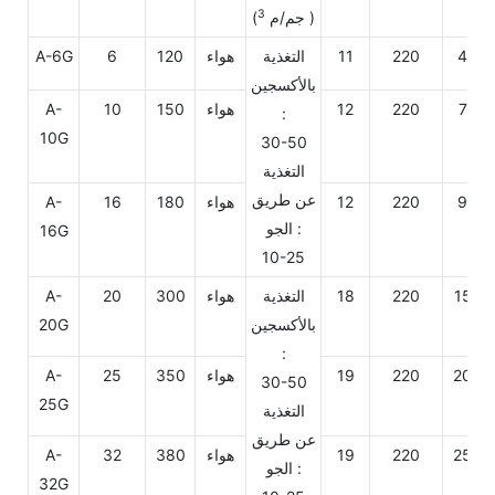
3
)
(جم/م
40
220
11
التغذية
هواء
120
6
A-6G
بالأكسجين
70
220
12
هواء
150
10
A-
:
10G
30-50
التغذية
عن طريق
90
220
12
هواء
180
16
A-
الجو :
16G
10-25
150
220
18
التغذية
هواء
300
20
A-
بالأكسجين
20G
:
200
220
19
هواء
350
25
A-
30-50
25G
التغذية
عن طريق
250
220
19
هواء
380
32
A-
الجو :
32G