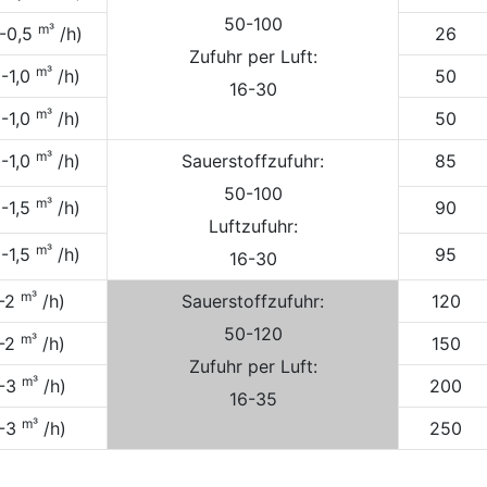
50-100
m³
2-0,5
/h)
26
Zufuhr per Luft:
m³
3-1,0
/h)
50
16-30
m³
3-1,0
/h)
50
m³
3-1,0
/h)
Sauerstoffzufuhr:
85
50-100
m³
5-1,5
/h)
90
Luftzufuhr:
m³
5-1,5
/h)
95
16-30
m³
1-2
/h)
Sauerstoffzufuhr:
120
50-120
m³
1-2
/h)
150
Zufuhr per Luft:
m³
1-3
/h)
200
16-35
m³
1-3
/h)
250