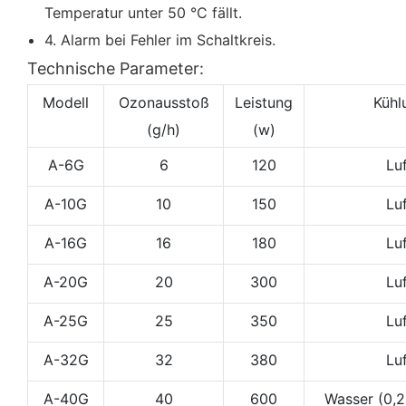
Temperatur unter 50 °C fällt.
4. Alarm bei Fehler im Schaltkreis.
Technische Parameter:
Modell
Ozonausstoß
Leistung
Kühl
(g/h)
(w)
A-6G
6
120
Lu
A-10G
10
150
Lu
A-16G
16
180
Lu
A-20G
20
300
Lu
A-25G
25
350
Lu
A-32G
32
380
Lu
A-40G
40
600
Wasser (0,