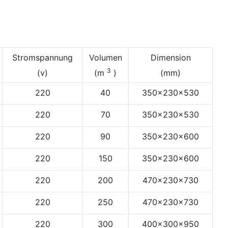
Stromspannung
Volumen
Dimension
3
(v)
(m
)
(mm)
220
40
350×230×530
220
70
350×230×530
220
90
350×230×600
220
150
350×230×600
220
200
470×230×730
220
250
470×230×730
220
300
400×300×950