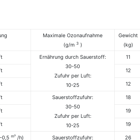
ung
Maximale Ozonaufnahme
Gewicht
3
(g/m
)
(kg)
ft
Ernährung durch Sauerstoff:
11
30-50
ft
12
Zufuhr per Luft:
ft
12
10-25
ft
Sauerstoffzufuhr:
18
30-50
ft
19
Zufuhr per Luft:
ft
19
10-25
m³
2-0,5
/h)
Sauerstoffzufuhr:
26