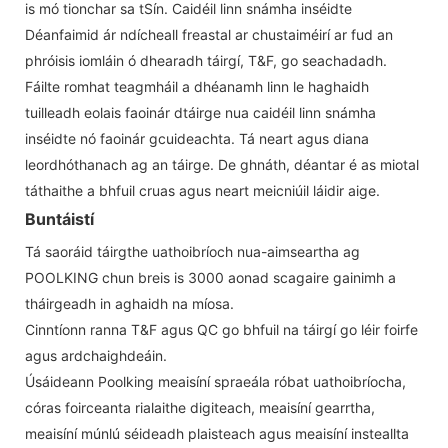
is mó tionchar sa tSín. Caidéil linn snámha inséidte
Déanfaimid ár ndícheall freastal ar chustaiméirí ar fud an
phróisis iomláin ó dhearadh táirgí, T&F, go seachadadh.
Fáilte romhat teagmháil a dhéanamh linn le haghaidh
tuilleadh eolais faoinár dtáirge nua caidéil linn snámha
inséidte nó faoinár gcuideachta. Tá neart agus diana
leordhóthanach ag an táirge. De ghnáth, déantar é as miotal
táthaithe a bhfuil cruas agus neart meicniúil láidir aige.
Buntáistí
Tá saoráid táirgthe uathoibríoch nua-aimseartha ag
POOLKING chun breis is 3000 aonad scagaire gainimh a
tháirgeadh in aghaidh na míosa.
Cinntíonn ranna T&F agus QC go bhfuil na táirgí go léir foirfe
agus ardchaighdeáin.
Úsáideann Poolking meaisíní spraeála róbat uathoibríocha,
córas foirceanta rialaithe digiteach, meaisíní gearrtha,
meaisíní múnlú séideadh plaisteach agus meaisíní insteallta