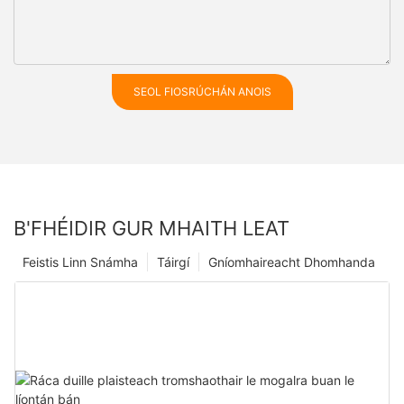
SEOL FIOSRÚCHÁN ANOIS
B'FHÉIDIR GUR MHAITH LEAT
Feistis Linn Snámha
Táirgí
Gníomhaireacht Dhomhanda