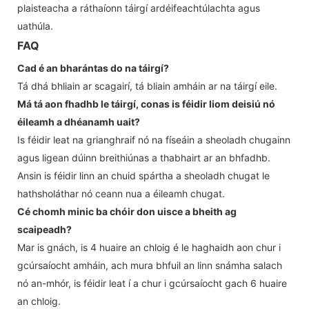
plaisteacha a ráthaíonn táirgí ardéifeachtúlachta agus
uathúla.
FAQ
Cad é an bharántas do na táirgí?
Tá dhá bhliain ar scagairí, tá bliain amháin ar na táirgí eile.
Má tá aon fhadhb le táirgí, conas is féidir liom deisiú nó
éileamh a dhéanamh uait?
Is féidir leat na grianghraif nó na físeáin a sheoladh chugainn
agus ligean dúinn breithiúnas a thabhairt ar an bhfadhb.
Ansin is féidir linn an chuid spártha a sheoladh chugat le
hathsholáthar nó ceann nua a éileamh chugat.
Cé chomh minic ba chóir don uisce a bheith ag
scaipeadh?
Mar is gnách, is 4 huaire an chloig é le haghaidh aon chur i
gcúrsaíocht amháin, ach mura bhfuil an linn snámha salach
nó an-mhór, is féidir leat í a chur i gcúrsaíocht gach 6 huaire
an chloig.