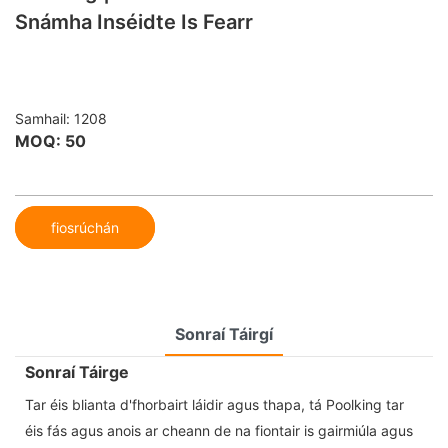
Snámha Inséidte Is Fearr
Samhail: 1208
MOQ: 50
fiosrúchán
Sonraí Táirgí
Sonraí Táirge
Tar éis blianta d'fhorbairt láidir agus thapa, tá Poolking tar
éis fás agus anois ar cheann de na fiontair is gairmiúla agus