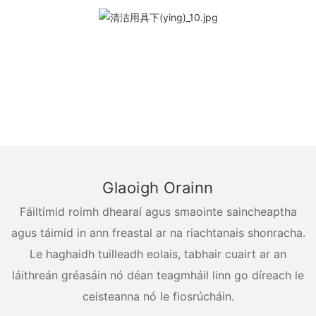
Glaoigh Orainn
Fáiltímid roimh dhearaí agus smaointe saincheaptha
agus táimid in ann freastal ar na riachtanais shonracha.
Le haghaidh tuilleadh eolais, tabhair cuairt ar an
láithreán gréasáin nó déan teagmháil linn go díreach le
ceisteanna nó le fiosrúcháin.