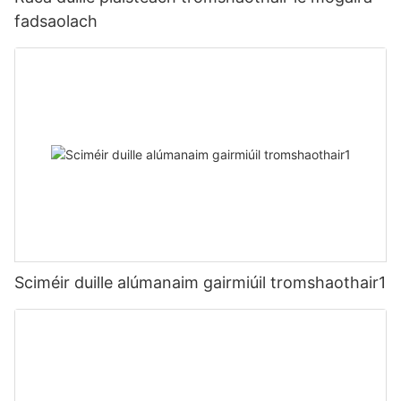
fadsaolach
Sciméir duille alúmanaim gairmiúil tromshaothair1