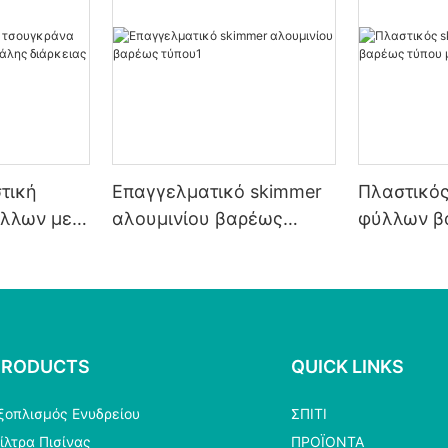
τική
Επαγγελματικό skimmer
Πλαστικός
λλων με
αλουμινίου βαρέως
φύλλων β
ς
τύπου1
με λευκό 
PRODUCTS
QUICK LINKS
ξοπλισμός Ενυδρείου
ΣΠΊΤΙ
ίλτρα Πισίνας
ΠΡΟΪΌΝΤΑ