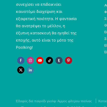
συνεχίσει να επιδεικνύει
Α
καινοτόμο διαχείριση και
Φ
εξαιρετική ποιότητα. Η φαντασία
Σ
Θ
θα ανατρέψει το μέλλον, η
Ε
έξυπνη κατασκευή θα ηγηθεί της
Σ
εποχής, αυτό είναι το μότο της
Ε
Poolking!
Ε
|
Εδαφος διά παιγνίδι γκολφ:
Άμμος φίλτρου πισίνας
Κατασ