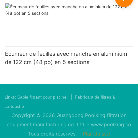
Écumeur de feuilles avec manche en aluminium
de 122 cm (48 po) en 5 sections
|
Links:
Sable filtrant pour piscine
Fabricant de filtres à
cartouche
Copyright © 2026 Guangdong Poolking filtration
equipment manufacturing co. Ltd. -
www.poolking.co
Tous droits réservés. |
Plan du site