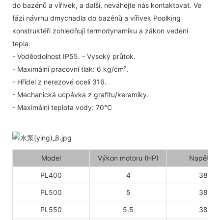
do bazénů a vířivek, a další, neváhejte nás kontaktovat. Ve
fázi návrhu dmychadla do bazénů a vířivek Poolking
konstruktéři zohledňují termodynamiku a zákon vedení
tepla.
- Voděodolnost IP55. - Vysoký průtok.
- Maximální pracovní tlak: 6 kg/cm².
- Hřídel z nerezové oceli 316.
- Mechanická ucpávka z grafitu/keramiky.
- Maximální teplota vody: 70℃
Model
Výkon motoru (HP)
Napětí (V
PL400
4
380
PL500
5
380
PL550
5.5
380