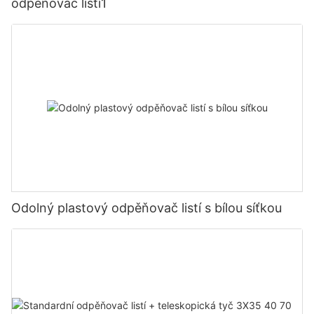
odpěňovač listí1
Odolný plastový odpěňovač listí s bílou síťkou