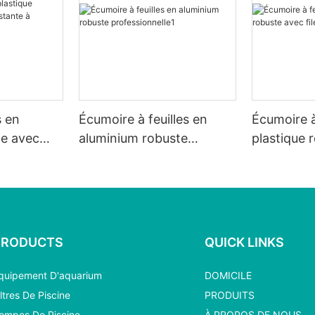
s en
Écumoire à feuilles en
Écumoire à
te avec
aluminium robuste
plastique 
 à l'usure
professionnelle1
filet blanc
PRODUCTS
QUICK LINKS
quipement D'aquarium
DOMICILE
iltres De Piscine
PRODUITS
ompes De Piscine
À PROPOS DE NOUS