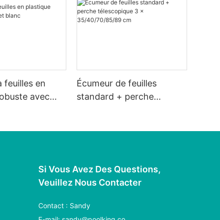
 feuilles en
Écumeur de feuilles
robuste avec
standard + perche
télescopique 3 x
35/40/70/85/89 cm
Si Vous Avez Des Questions,
Veuillez Nous Contacter
Contact : Sandy
E-mail:
sandy@poolking.co