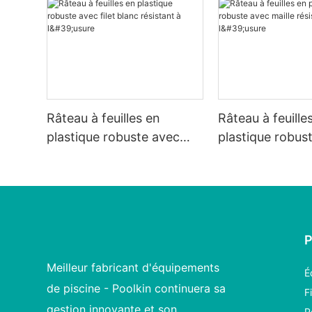
Râteau à feuilles en
Râteau à feuille
plastique robuste avec
plastique robus
filet blanc résistant à
maille résistante
l'usure
Meilleur fabricant d'équipements
É
de piscine - Poolkin continuera sa
F
gestion innovante et son
P