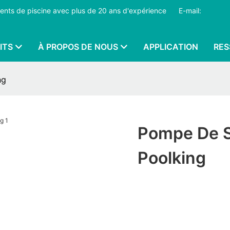
pements de piscine avec plus de 20 ans d'expérience
​​​​​​​
E-mail:
ITS
À PROPOS DE NOUS
APPLICATION
RES
ng
Pompe De Sp
Poolking