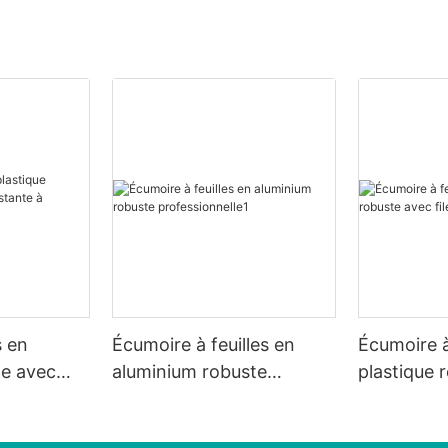
s en
Écumoire à feuilles en
Écumoire à
te avec
aluminium robuste
plastique 
 à l'usure
professionnelle1
filet blanc