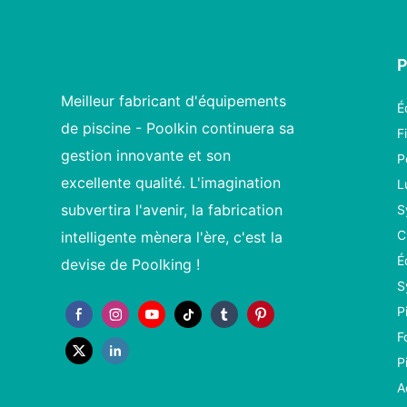
Meilleur fabricant d'équipements
É
de piscine - Poolkin continuera sa
F
gestion innovante et son
P
excellente qualité. L'imagination
L
subvertira l'avenir, la fabrication
S
C
intelligente mènera l'ère, c'est la
É
devise de Poolking !
S
P
F
P
A