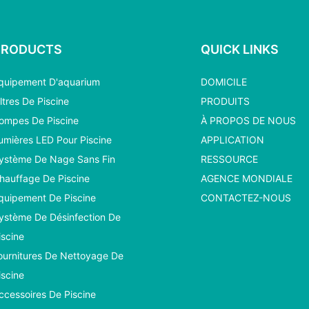
PRODUCTS
QUICK LINKS
quipement D'aquarium
DOMICILE
iltres De Piscine
PRODUITS
ompes De Piscine
À PROPOS DE NOUS
umières LED Pour Piscine
APPLICATION
ystème De Nage Sans Fin
RESSOURCE
hauffage De Piscine
AGENCE MONDIALE
quipement De Piscine
CONTACTEZ-NOUS
ystème De Désinfection De
iscine
ournitures De Nettoyage De
iscine
ccessoires De Piscine