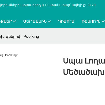
քավորումների արտադրող և մատակարար՝ ավելի քան 20
ՆՔՆԵՐ
ՄԵՐ ՄԱՍԻՆ
ԴԻՄՈՒՄ
ՌԵՍՈՒՐՍ
գներով | Poolking
Սպա Լող
Մեծածախ Գ