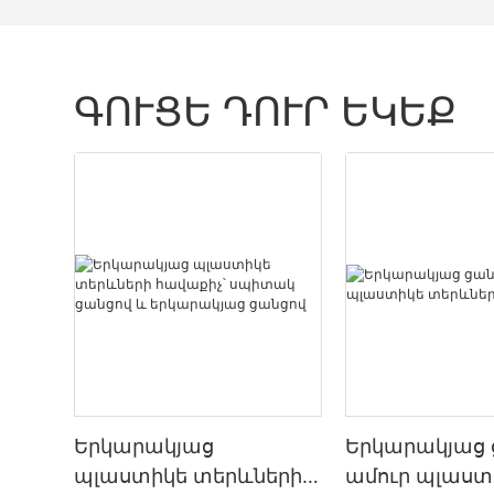
ԳՈՒՑԵ ԴՈՒՐ ԵԿԵՔ
Երկարակյաց
Երկարակյաց 
պլաստիկե տերևների
ամուր պլաստ