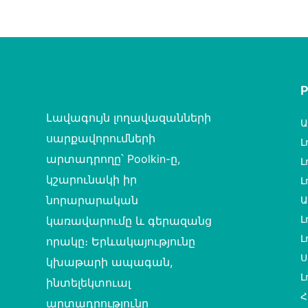
հավաքիչ՝ սպիտակ
տերևների հա
ցանցով և երկարակյաց
ցանցով
Լավագույն լողավազանների
Ա
սարքավորումների
Լ
արտադրողը՝ Poolkin-ը,
Լ
կշարունակի իր
Լ
նորարարական
Ա
Լ
կառավարումը և գերազանց
Լ
որակը։ Երևակայությունը
Ս
կխաթարի ապագան,
Լ
ինտելեկտուալ
Հ
արտադրությունը