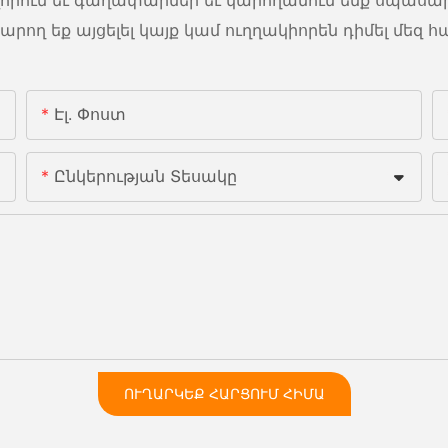
րող եք այցելել կայք կամ ուղղակիորեն դիմել մեզ 
Էլ. Փոստ
Ընկերության Տեսակը
ՈՒՂԱՐԿԵՔ ՀԱՐՑՈՒՄ ՀԻՄԱ