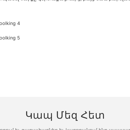
Կապ Մեզ Հետ
վորում եւ գաղափարներ եւ կարողանում ենք սպասա