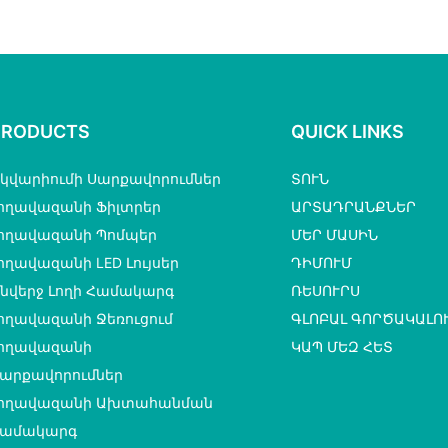
վաքիչ
քիմմեր1
միջոց ս
PRODUCTS
QUICK LINKS
կվարիումի Սարքավորումներ
ՏՈՒՆ
ողավազանի Ֆիլտրեր
ԱՐՏԱԴՐԱՆՔՆԵՐ
ողավազանի Պոմպեր
ՄԵՐ ՄԱՍԻՆ
ողավազանի LED Լույսեր
ԴԻՄՈՒՄ
նվերջ Լողի Համակարգ
ՌԵՍՈՒՐՍ
ողավազանի Ջեռուցում
ԳԼՈԲԱԼ ԳՈՐԾԱԿԱԼՈ
ողավազանի
ԿԱՊ ՄԵԶ ՀԵՏ
արքավորումներ
ողավազանի Ախտահանման
ամակարգ