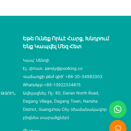
պիտակ ցանցով
40 70 85 89 սմ
հեռադիտակային ձող
Եթե ​​​​ունեք Որևէ Հարց, Խնդրում
Ենք Կապվել Մեզ Հետ
Կապ՝ Սենդի
Էլ․ փոստ:
sandy@poolking.co
Վաճառքի թեժ գիծ՝ +86-20-34982303
WhatsApp:+86-13922334815
Ավելացնել: Ոչ։ 80, Danan North Road,
ՒԹՅՈՒՆ
Dagang Village, Dagang Town, Nansha
District, Guangzhou City (ժամանակավոր
բիզնես տարածքներ)