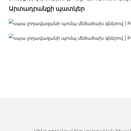
Արտադրանքի պատկեր
Մենք ողջունում ենք սովորական ձեւա