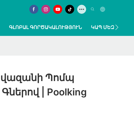
ԳԼՈԲԱԼ ԳՈՐԾԱԿԱԼՈՒԹՅՈՒՆ
ԿԱՊ ՄԵԶ ՀԵՏ
ավազանի Պոմպ
ներով | Poolking