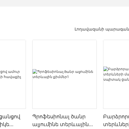
Լողավազանի պարագան
ցանցով
Պրոֆեսիոնալ ծանր
Բարձրոր
իկե
ալյումինե տերևային
տերևներ