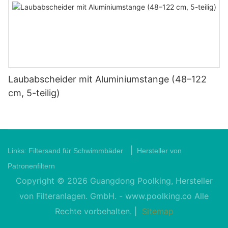
Laubabscheider mit Aluminiumstange (48–122
cm, 5-teilig)
|
Links:
Filtersand für Schwimmbäder
Hersteller von
Patronenfiltern
Copyright © 2026 Guangdong Poolking, Hersteller
von Filteranlagen. GmbH. -
www.poolking.co
Alle
Rechte vorbehalten. |
Sitemap