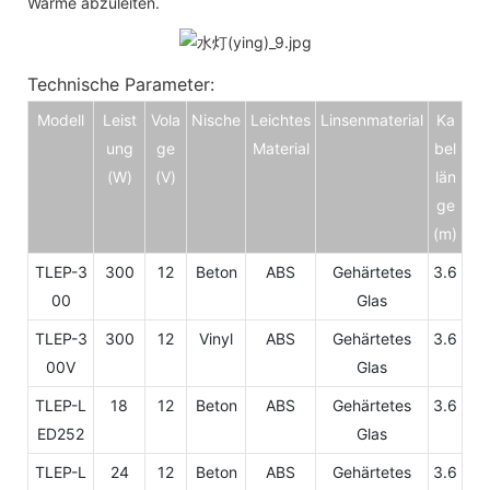
Wärme abzuleiten.
Technische Parameter:
Modell
Leist
Vola
Nische
Leichtes
Linsenmaterial
Ka
ung
ge
Material
bel
(W)
(V)
län
ge
(m)
TLEP-3
300
12
Beton
ABS
Gehärtetes
3.6
00
Glas
TLEP-3
300
12
Vinyl
ABS
Gehärtetes
3.6
00V
Glas
TLEP-L
18
12
Beton
ABS
Gehärtetes
3.6
ED252
Glas
TLEP-L
24
12
Beton
ABS
Gehärtetes
3.6