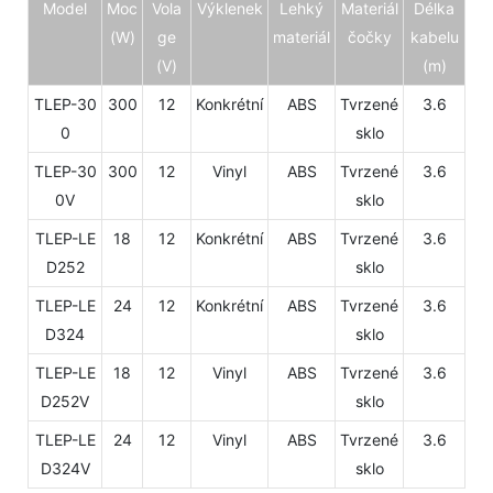
Model
Moc
Vola
Výklenek
Lehký
Materiál
Délka
(W)
ge
materiál
čočky
kabelu
(V)
(m)
TLEP-30
300
12
Konkrétní
ABS
Tvrzené
3.6
0
sklo
TLEP-30
300
12
Vinyl
ABS
Tvrzené
3.6
0V
sklo
TLEP-LE
18
12
Konkrétní
ABS
Tvrzené
3.6
D252
sklo
TLEP-LE
24
12
Konkrétní
ABS
Tvrzené
3.6
D324
sklo
TLEP-LE
18
12
Vinyl
ABS
Tvrzené
3.6
D252V
sklo
TLEP-LE
24
12
Vinyl
ABS
Tvrzené
3.6
D324V
sklo