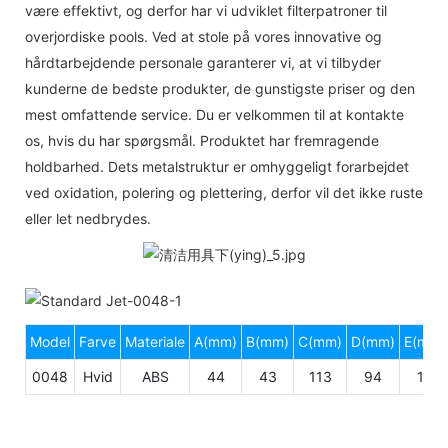
være effektivt, og derfor har vi udviklet filterpatroner til
overjordiske pools. Ved at stole på vores innovative og
hårdtarbejdende personale garanterer vi, at vi tilbyder
kunderne de bedste produkter, de gunstigste priser og den
mest omfattende service. Du er velkommen til at kontakte
os, hvis du har spørgsmål. Produktet har fremragende
holdbarhed. Dets metalstruktur er omhyggeligt forarbejdet
ved oxidation, polering og plettering, derfor vil det ikke ruste
eller let nedbrydes.
Model
Farve
Materiale
A(mm)
B(mm)
C(mm)
D(mm)
E(mm)
0048
Hvid
ABS
44
43
113
94
10