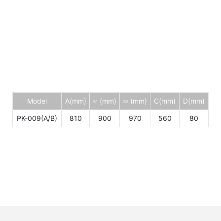
Model
A(mm)
(mm)
(mm)
C(mm)
D(mm)
B1
B2
PK-009(A/B)
810
900
970
560
80