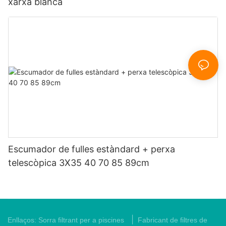
xarxa blanca
Escumador de fulles estàndard + perxa
telescòpica 3X35 40 70 85 89cm
|
Enllaços:
Sorra filtrant per a piscines
Fabricant de filtres de