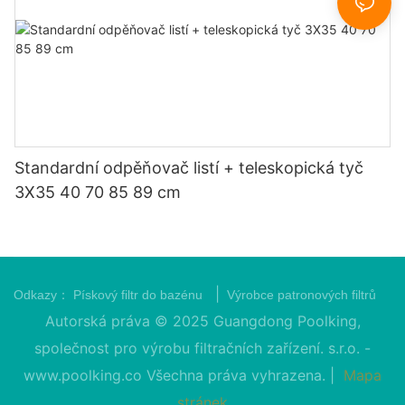
Standardní odpěňovač listí + teleskopická tyč
3X35 40 70 85 89 cm
|
Odkazy：
Pískový filtr do bazénu
Výrobce patronových filtrů
Autorská práva © 2025 Guangdong Poolking,
společnost pro výrobu filtračních zařízení. s.r.o. -
www.poolking.co
Všechna práva vyhrazena. |
Mapa
stránek