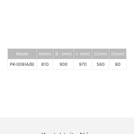
Model
A(mm)
B
(mm)
(mm)
C(mm)
D(mm)
1
B2
PK-009(A/B)
810
900
970
560
80