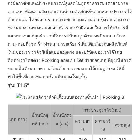
อร์มืออาชีพและมีประสบการณ์สูงสุดในอุตสาหกรรม เราสามารถ
ออกแบบ พัฒนา ผลิต และจำหน่ายผลิตภัณฑ์หลากหลายประเภทได้
ด้วยตนเอง โดยผสานรวมความพยายามและความรู้ความสามารถ
ของพนักงานทุกคน นอกจากนี้ เรายังรับผิดชอบในการให้บริการที่
หลากหลายแก่ลูกค้า รวมถึงการสนับสนุนด้านเทคนิคและบริการ
ถาม-ตอบที่รวดเร็ว ท่านสามารถเรียนรู้เพิ่มเติมเกี่ยวกับผลิตภัณฑ์
ใหม่ของเรา วาล์วผีเสื้อแบบสองทาง และบริษัทของเราได้โดย
ติดต่อเราโดยตรง Poolking ออกแบบโดยฝ่ายออกแบบที่มุ่งเน้นการ
ขยายพื้นที่ระบายความร้อนด้วยการออกแบบให้เป็นรูปร่อง วิธีนี้
ทำให้พื้นที่ถ่ายเทความร้อนมีขนาดใหญ่ขึ้น
รุ่น: T1.5”
การบรรจุวาล์ว(มม.)
น้ำหนักสุ
น้ำหนักรว
แบบอย่าง
ความยา
ความกว้
ทธิ (กก.)
ม (กก.)
ความสูง
ว
าง
T1.5"
2.9
3.4
240
240
310