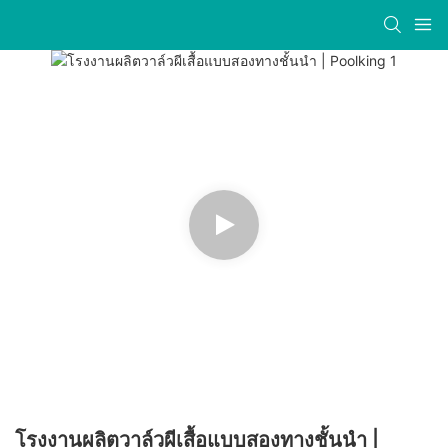
โรงงานผลิตวาล์วผีเสื้อแบบสองทางชั้นนำ |