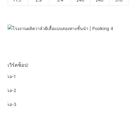
เวิร์คช็อป: