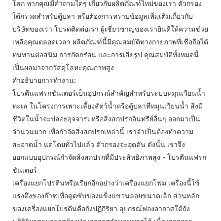
โลก หากคุณมีคำถามใดๆ เกี่ยวกับผลิตภัณฑ์ใหม่ของเรา ตัวกรอง
ใต้กรวดสำหรับตู้ปลา หรือต้องการทราบข้อมูลเพิ่มเติมเกี่ยวกับ
บริษัทของเรา โปรดติดต่อเรา ผู้เชี่ยวชาญของเรายินดีให้ความช่วย
เหลือคุณตลอดเวลา ผลิตภัณฑ์นี้มีคุณสมบัติทางกายภาพที่เชื่อถือได้
ทนทานต่อสนิม การกัดกร่อน และการเสียรูป คุณสมบัติทั้งหมดนี้
เป็นผลมาจากวัสดุโลหะคุณภาพสูง
คำอธิบายการทำงาน:
โปรตีนแฟรกชันเตอร์เป็นอุปกรณ์สำคัญสำหรับระบบหมุนเวียนน้ำ
ทะเล ในโครงการเพาะเลี้ยงสัตว์น้ำหรือตู้ปลาที่หมุนเวียนน้ำ สิ่งมี
ชีวิตในน้ำจะปล่อยอุจจาระหรือสิ่งสกปรกอินทรีย์อื่นๆ ออกมาเป็น
จำนวนมาก เพื่อกำจัดสิ่งสกปรกเหล่านี้ เราจำเป็นต้องทำความ
สะอาดน้ำ แต่โดยทั่วไปแล้ว ตัวกรองจะอุดตัน ดังนั้น เราจึง
ออกแบบอุปกรณ์กำจัดสิ่งสกปรกที่มีประสิทธิภาพสูง - โปรตีนแฟรก
ชันเตอร์
เครื่องแยกโปรตีนหรือเรียกอีกอย่างว่าเครื่องแยกโฟม เครื่องนี้ใช้
แรงตึงของก๊าซเพื่อดูดซับของแข็งแขวนลอยขนาดเล็ก ส่วนหลัก
ของเครื่องแยกโปรตีนคือถังปฏิกิริยา อุปกรณ์ฟองอากาศใต้ถัง