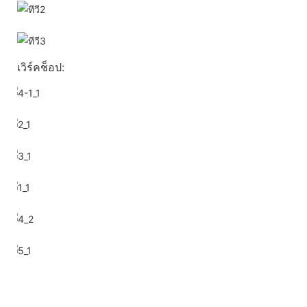
เวิร์คช็อป: