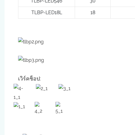
TLBP-LED546
30
TLBP-LED18L
18
เวิร์คช็อป: