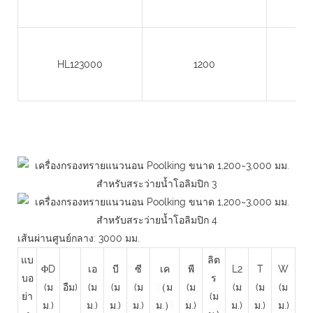
HL123000
1200
เส้นผ่านศูนย์กลาง: 3000 มม.
แบ
ลิต
ΦD
เอ
บี
ซี
เค
พี
L2
T
W
บอ
ร
(ม
อืม)
(ม
(ม
(ม
（ม
(ม
(ม
(ม
(ม
ย่า
(ม
ม.)
ม.)
ม.)
ม.)
ม.）
ม.)
ม.)
ม.)
ม.)