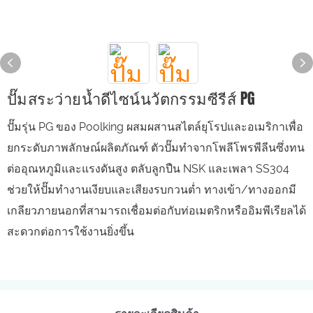
ปั๊มสระว่ายน้ำดีไซน์นวัตกรรมซีรีส์ PG
ปั๊มรุ่น PG ของ Poolking ผสมผสานสไตล์ยุโรปและอเมริกาเพื่อ
ยกระดับภาพลักษณ์ผลิตภัณฑ์ ตัวปั๊มทำจากโพลีโพรพีลีนซึ่งทน
ต่ออุณหภูมิและแรงดันสูง ตลับลูกปืน NSK และเพลา SS304
ช่วยให้ปั๊มทำงานเงียบและเสียงรบกวนต่ำ ทางเข้า/ทางออกมี
เกลียวภายนอกที่สามารถเชื่อมต่อกับท่อเมตริกหรืออิมพีเรียลได้
สะดวกต่อการใช้งานยิ่งขึ้น