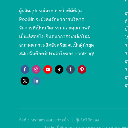
ผู้ผลิตอุปกรณ์สระว่ายน้ำที่ดีที่สุด -
อ
Poolkin จะยังคงรักษาการบริหาร
ต
จัดการที่เป็นนวัตกรรมและคุณภาพที่
ป
เป็นเลิศต่อไป จินตนาการจะพลิกโฉม
ไ
อนาคต การผลิตอัจฉริยะจะเป็นผู้นำยุค
ร
สมัย นั่นคือคติประจำใจของ Poolking!
ร
อ
ร
อ
อ
|
ลิงค์：
ทรายกรองสระว่ายน้ำ
ผู้ผลิตไส้กรอง