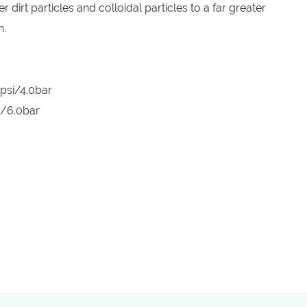
ner dirt particles and colloidal particles to a far greater
h.
psi/4.0bar
i/6.0bar