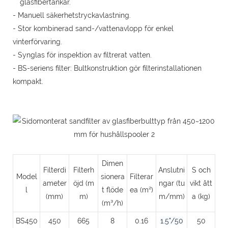
glasfibertankar.
- Manuell säkerhetstryckavlastning.
- Stor kombinerad sand-/vattenavlopp för enkel
vinterförvaring.
- Synglas för inspektion av filtrerat vatten.
- BS-seriens filter: Bultkonstruktion gör filterinstallationen
kompakt.
Dimen
Filterdi
Filterh
Anslutni
S och
Model
sionera
Filterar
ameter
öjd (m
ngar (tu
vikt ått
l
t flöde
ea (m²)
(mm)
m)
m/mm)
a (kg)
(m³/h)
BS450
450
665
8
0.16
1.5"/50
50