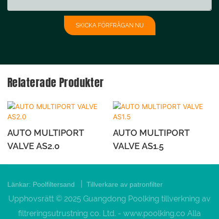
SKICKA FÖRFRÅGAN NU
Relaterade Produkter
AUTO MULTIPORT
AUTO MULTIPORT
VALVE AS2.0
VALVE AS1.5
|
Länkar:
Poolfiltersand
Tillverkare av patronfilter
Upphovsrätt © 2025 Guangdong Poolking tillverkning av
filtreringsutrustning co. Ltd. -
www.poolking.co
Alla