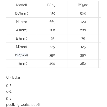
Modell
BS450
BS500
ØD(mm)
450
500
H(mm)
665
720
A (mm)
260
280
B (mm)
75
75
M(mm)
125
125
ØP(mm)
390
390
T (mm)
250
280
Verkstad: