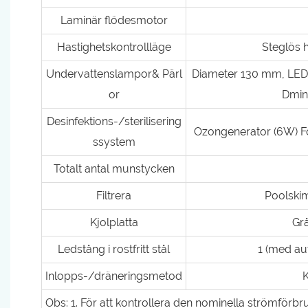
Laminär flödesmotor
Hastighetskontrollläge
Steglös h
Undervattenslampor& Pärl
Diameter 130 mm, LED-
or
Dmini
Desinfektions-/sterilisering
Ozongenerator (6W) Fo
ssystem
Totalt antal munstycken
Filtrera
Poolskimm
Kjolplatta
Grå
Ledstång i rostfritt stål
1 (med au
Inlopps-/dräneringsmetod
K
Obs: 1. För att kontrollera den nominella strömförbr