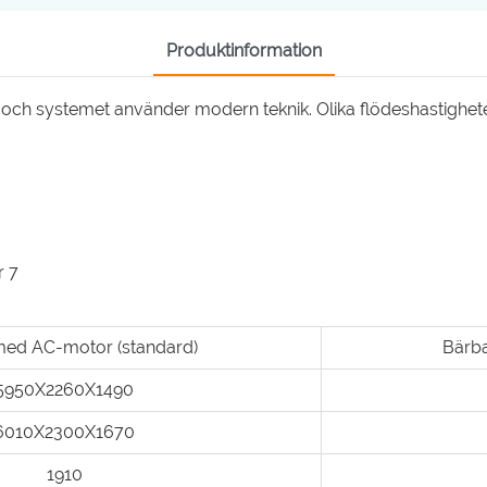
Produktinformation
 och systemet använder modern teknik. Olika flödeshastighe
med AC-motor (standard)
Bärba
5950X2260X1490
6010X2300X1670
1910