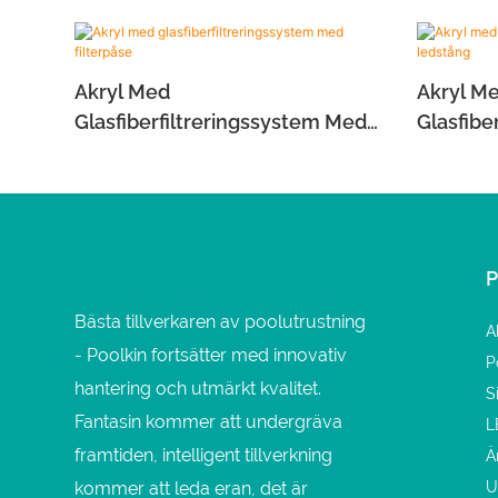
Akryl Med
Akryl M
Glasfiberfiltreringssystem Med
Glasfibe
Filterpåse
Ledstån
Bästa tillverkaren av poolutrustning
A
- Poolkin fortsätter med innovativ
P
hantering och utmärkt kvalitet.
S
Fantasin kommer att undergräva
L
framtiden, intelligent tillverkning
Ä
kommer att leda eran, det är
U