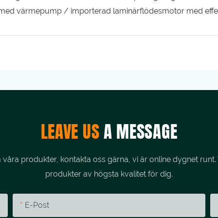
: med värmepump / importerad laminärflödesmotor med effek
LEAVE US
A MESSAGE
åra produkter, kontakta oss gärna, vi är online dygnet runt. 
produkter av högsta kvalitet för dig.
E-Post