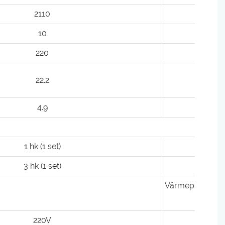
2110
10
220
22.2
4.9
1 hk (1 set)
3 hk (1 set)
Värmepump (4,5
ugn
220V