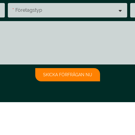
Företagstyp
SKICKA FÖRFRÅGAN NU