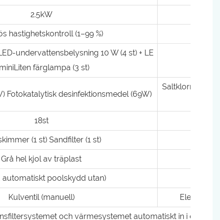
2.5kW
3,3 k
ös hastighetskontroll (1–99 %)
ED-undervattensbelysning 10 W (4 st) + LE
miniLiten färglampa (3 st)
Saltklormaskin 
 Fotokatalytisk desinfektionsmedel (69W)
18st
kimmer (1 st) Sandfilter (1 st)
Grå hel kjol av träplast
 automatiskt poolskydd utan)
Kulventil (manuell)
Elektrisk ve
nsfiltersystemet och värmesystemet automatiskt in i energispa