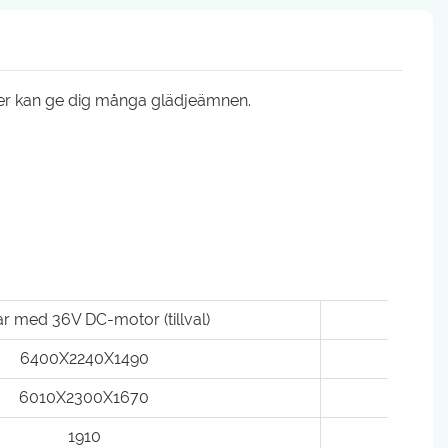
ter kan ge dig många glädjeämnen.
r med 36V DC-motor (tillval)
F
6400X2240X1490
6010X2300X1670
1910