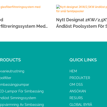
ed
Nytt Designat 2KW/2,5
rfiltreringssystem Med
Ändlöst Poolsystem För
g
Familjepooler
PRODUCTS
QUICK LINKS
kvarieutrustning
HEM
oolfilter
PRODUKTER
imbassängpumpar
OM OSS
ED-Lampor För Simbassäng
ANSÖKAN
ndlöst Simningssystem
RESURS
ppvärmning Av Simbassäng
GLOBAL BYRÅ