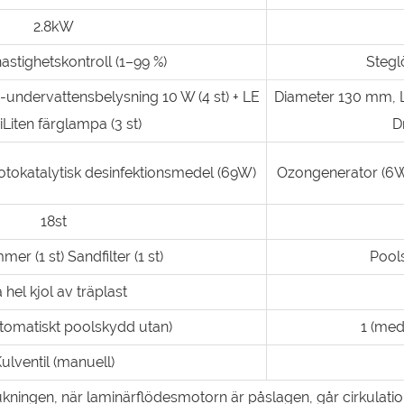
2.8kW
astighetskontroll (1–99 %)
Stegl
undervattensbelysning 10 W (4 st) + LE
Diameter 130 mm, L
Liten färglampa (3 st)
D
tokatalytisk desinfektionsmedel (69W)
Ozongenerator (6W)
18st
er (1 st) Sandfilter (1 st)
Pools
 hel kjol av träplast
tomatiskt poolskydd utan)
1 (med
ulventil (manuell)
ukningen, när laminärflödesmotorn är påslagen, går cirkulatio