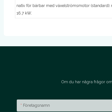
nativ för bärbar med växelströmsmotor (standard)
16,7 kW.
Om du har några frågor om v
Företagsnamn