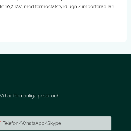
t 10,2 kW, med termostatstyrd ugn / importerad laminärflö
Vi har förmånliga priser och
Telefon/whatsApp/skype