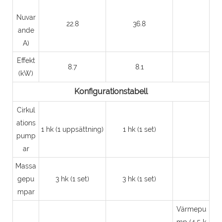
Nuvar
22.8
36.8
ande
A)
Effekt
8.7
8.1
(kW)
Konfigurationstabell
Cirkul
ations
1 hk (1 uppsättning)
1 hk (1 set)
pump
ar
Massa
gepu
3 hk (1 set)
3 hk (1 set)
mpar
Värmepu