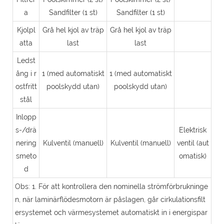
a
Sandfilter (1 st)
Sandfilter (1 st)
Kjolpl
Grå hel kjol av träp
Grå hel kjol av träp
atta
last
last
Ledst
ång i r
1 (med automatiskt
1 (med automatiskt
ostfritt
poolskydd utan)
poolskydd utan)
stål
Inlopp
s-/drä
Elektrisk
nering
Kulventil (manuell)
Kulventil (manuell)
ventil (aut
smeto
omatisk)
d
Obs: 1. För att kontrollera den nominella strömförbrukninge
n, när laminärflödesmotorn är påslagen, går cirkulationsfilt
ersystemet och värmesystemet automatiskt in i energispar