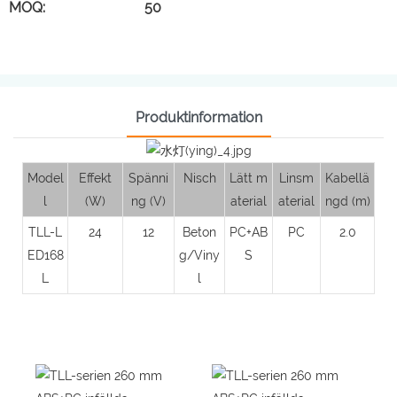
MOQ: 50
Produktinformation
Model
Effekt
Spänni
Nisch
Lätt m
Linsm
Kabellä
l
(W)
ng (V)
aterial
aterial
ngd (m)
TLL-L
24
12
Beton
PC+AB
PC
2.0
ED168
g/Viny
S
L
l