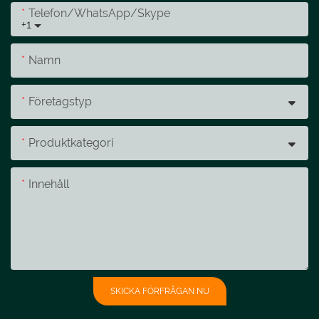
Telefon/whatsApp/skype
+1
Namn
Företagstyp
Produktkategori
Innehåll
SKICKA FÖRFRÅGAN NU