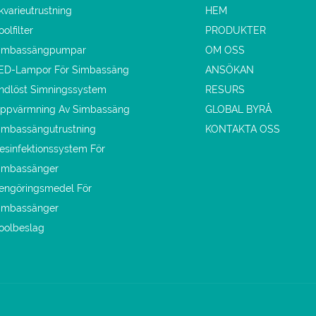
kvarieutrustning
HEM
oolfilter
PRODUKTER
imbassängpumpar
OM OSS
ED-Lampor För Simbassäng
ANSÖKAN
ndlöst Simningssystem
RESURS
ppvärmning Av Simbassäng
GLOBAL BYRÅ
imbassängutrustning
KONTAKTA OSS
esinfektionssystem För
imbassänger
engöringsmedel För
imbassänger
oolbeslag