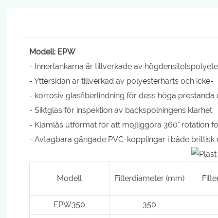
Modell: EPW
- Innertankarna är tillverkade av högdensitetspolyete
- Yttersidan är tillverkad av polyesterharts och icke-
- korrosiv glasfiberlindning för dess höga prestanda och
- Siktglas för inspektion av backspolningens klarhet.
- Klämlås utformat för att möjliggöra 360° rotation för
- Avtagbara gängade PVC-kopplingar i både brittisk 
Modell
Filterdiameter (mm)
Filt
EPW350
350