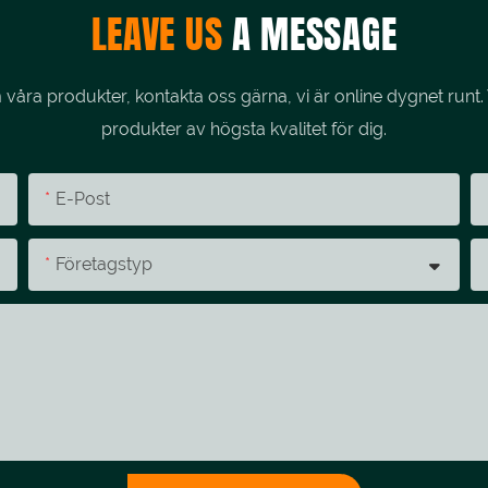
LEAVE US
A MESSAGE
åra produkter, kontakta oss gärna, vi är online dygnet runt. 
produkter av högsta kvalitet för dig.
E-Post
Företagstyp