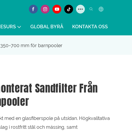
RESURS
GLOBAL BYRÅ
KONTAKTA OSS
ån 350~700 mm för barnpooler
onterat Sandfilter Från
npooler
tärkt med en glasfiberspole på utsidan. Högkvalitativa
g i rostfritt stål och mässing, samt