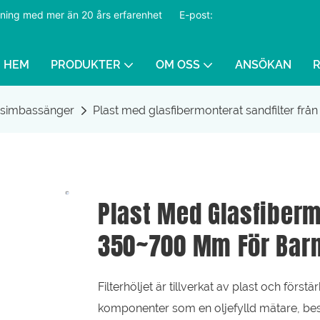
ustning med mer än 20 års erfarenhet
​​​​​​​
E-post:
HEM
PRODUKTER
OM OSS
ANSÖKAN
r simbassänger
Plast med glasfibermonterat sandfilter fr
Plast Med Glasfiberm
350~700 Mm För Bar
Filterhöljet är tillverkat av plast och förs
komponenter som en oljefylld mätare, besla