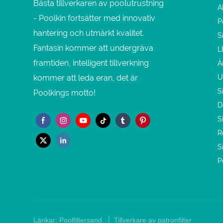
Bästa tillverkaren av poolutrustning
A
- Poolkin fortsätter med innovativ
P
hantering och utmärkt kvalitet.
S
Fantasin kommer att undergräva
L
framtiden, intelligent tillverkning
Ä
kommer att leda eran, det är
U
S
Poolkings motto!
D
S
R
S
P
|
Länkar:
Poolfiltersand
Tillverkare av patronfilter