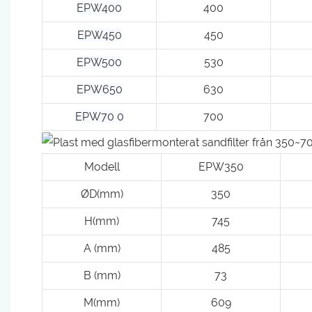
EPW400
400
EPW450
450
EPW500
530
EPW650
630
EPW70
0
700
Modell
EPW350
ØD(mm)
350
H(mm)
745
A (mm)
485
B (mm)
73
M(mm)
609