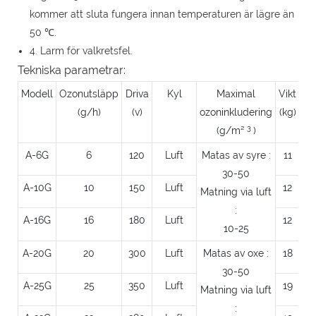
kommer att sluta fungera innan temperaturen är lägre än
50 ℃.
4. Larm för valkretsfel.
Tekniska parametrar:
Modell
Ozonutsläpp
Driva
Kyl
Maximal
Vikt
Sp
(g/h)
(v)
ozoninkludering
(kg)
3
(g/m²
)
A-6G
6
120
Luft
Matas av syre :
11
30-50
A-10G
10
150
Luft
12
Matning via luft
:
A-16G
16
180
Luft
12
10-25
A-20G
20
300
Luft
Matas av oxe :
18
30-50
A-25G
25
350
Luft
19
Matning via luft
: