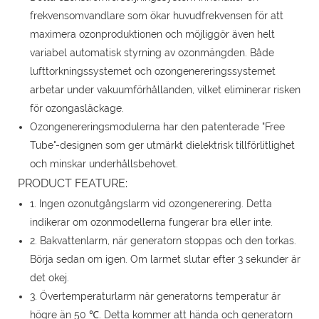
frekvensomvandlare som ökar huvudfrekvensen för att
maximera ozonproduktionen och möjliggör även helt
variabel automatisk styrning av ozonmängden. Både
lufttorkningssystemet och ozongenereringssystemet
arbetar under vakuumförhållanden, vilket eliminerar risken
för ozongasläckage.
Ozongenereringsmodulerna har den patenterade "Free
Tube"-designen som ger utmärkt dielektrisk tillförlitlighet
och minskar underhållsbehovet.
PRODUCT FEATURE:
1. Ingen ozonutgångslarm vid ozongenerering. Detta
indikerar om ozonmodellerna fungerar bra eller inte.
2. Bakvattenlarm, när generatorn stoppas och den torkas.
Börja sedan om igen. Om larmet slutar efter 3 sekunder är
det okej.
3. Övertemperaturlarm när generatorns temperatur är
högre än 50 ℃. Detta kommer att hända och generatorn