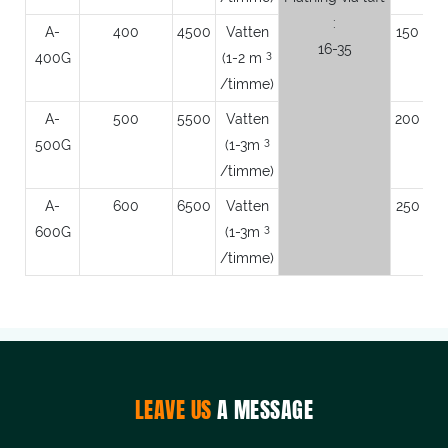
:
A-
400
4500
Vatten
150
2
16-35
3
400G
(1-2 m
/timme)
A-
500
5500
Vatten
200
2
3
500G
(1-3m
/timme)
A-
600
6500
Vatten
250
2
3
600G
(1-3m
/timme)
LEAVE US
A MESSAGE