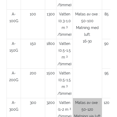
/timme)
A-
100
1300
Vatten
Matas av oxe :
85
100G
(0,3-1,0
50-100
3
m
Matning med
/timme)
luft:
16-30
A-
150
1800
Vatten
90
150G
(0,5-1,5
3
m
/timme)
A-
200
1500
Vatten
95
200G
(0,5-1,5
3
m
/timme)
A-
300
3200
Vatten
Matas av oxe :
120
2
3
300G
(1-2 m
50-120
/timme)
Matning via luft