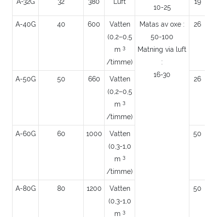
A-32G
32
380
Luft
19
10-25
A-40G
40
600
Vatten
Matas av oxe :
26
(0,2–0,5
50-100
3
m
Matning via luft
/timme)
:
16-30
A-50G
50
660
Vatten
26
(0,2–0,5
3
m
/timme)
A-60G
60
1000
Vatten
50
(0,3-1,0
3
m
/timme)
A-80G
80
1200
Vatten
50
(0,3-1,0
3
m