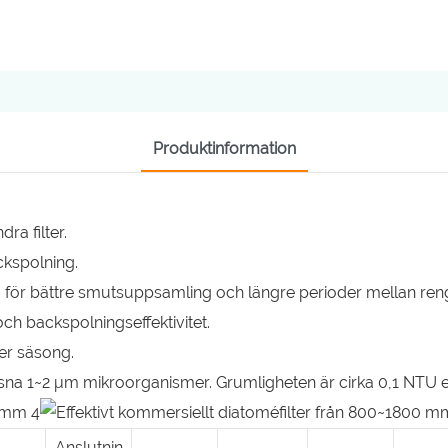
Produktinformation
ra filter.
ckspolning.
yta för bättre smutsuppsamling och längre perioder mellan ren
 och backspolningseffektivitet.
er säsong.
gsna 1~2 μm mikroorganismer. Grumligheten är cirka 0,1 NTU eft
Anslutnin