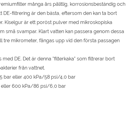
 premiumfilter många års pålitlig, korrosionsbeständig och
t DE-filtrering är den bästa, eftersom den kan ta bort
r. Kiselgur är ett poröst pulver med mikroskopiska
som små svampar. Klart vatten kan passera genom dessa
ill tre mikrometer, fångas upp vid den första passagen
 med DE. Det är denna "filterkaka" som filtrerar bort
terier från vattnet.
5 bar eller 400 kPa/58 psi/4,0 bar
r eller 600 kPa/86 psi/6,0 bar