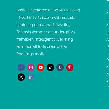
Bästa tillverkaren av poolutrustning
A
- Poolkin fortsätter med innovativ
P
hantering och utmärkt kvalitet.
S
Fantasin kommer att undergräva
L
framtiden, intelligent tillverkning
Ä
kommer att leda eran, det är
U
S
Poolkings motto!
D
S
R
S
P