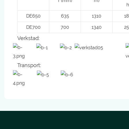
r (mm)
m)
h
DE650
635
1310
18
DE700
700
1340
25
Verkstad:
Transport: