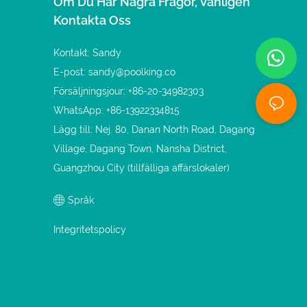
Om Du Har Några Frågor, Vänligen
Kontakta Oss
Kontakt: Sandy
E-post:
sandy@poolking.co
Försäljningsjour: +86-20-34982303
WhatsApp: +86-13922334815
Lägg till: Nej. 80, Danan North Road, Dagang
Village, Dagang Town, Nansha District,
Guangzhou City (tillfälliga affärslokaler)
Språk
Integritetspolicy