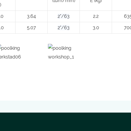
(tum/mm)
E (kg)
)
.0
3.64
2"/63
2.2
63
.0
5.07
2"/63
3.0
70