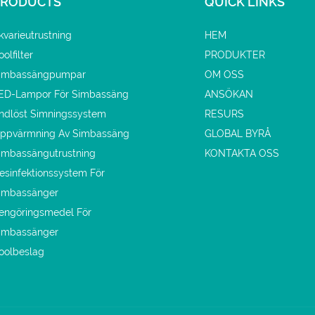
PRODUCTS
QUICK LINKS
kvarieutrustning
HEM
oolfilter
PRODUKTER
imbassängpumpar
OM OSS
ED-Lampor För Simbassäng
ANSÖKAN
ndlöst Simningssystem
RESURS
ppvärmning Av Simbassäng
GLOBAL BYRÅ
imbassängutrustning
KONTAKTA OSS
esinfektionssystem För
imbassänger
engöringsmedel För
imbassänger
oolbeslag