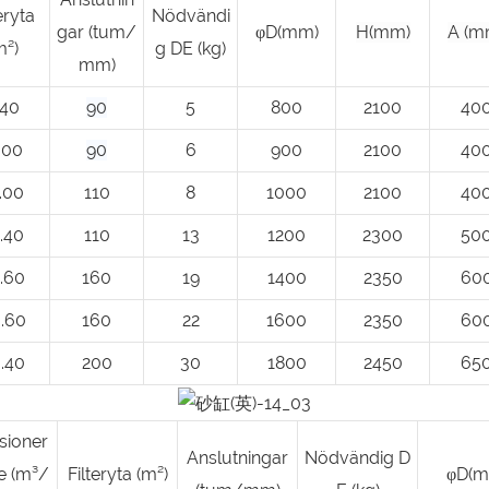
eryta
Nödvändi
gar (tum/
φD(mm)
H(mm)
A (m
m²)
g DE (kg)
mm)
.40
90
5
800
2100
40
.00
90
6
900
2100
40
.00
110
8
1000
2100
40
.40
110
13
1200
2300
50
.60
160
19
1400
2350
60
.60
160
22
1600
2350
60
.40
200
30
1800
2450
65
sioner
Anslutningar
Nödvändig D
de (m³/
Filteryta (m²)
φD(m