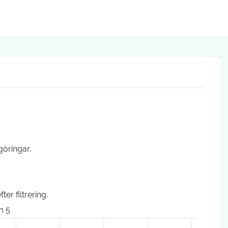
göringar.
er filtrering.