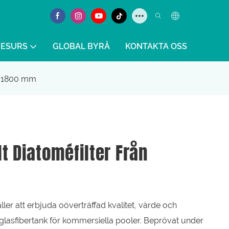
RESURS
GLOBAL BYRÅ
KONTAKTA OSS
00~1800 mm
t Diatoméfilter Från
ler att erbjuda oöverträffad kvalitet, värde och
rell glasfibertank för kommersiella pooler. Beprövat under