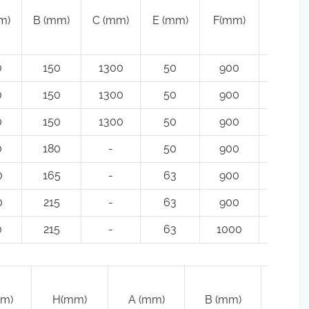
m)
B (mm)
C (mm)
E (mm)
F(mm)
K(mm)
0
150
1300
50
900
300*40
0
150
1300
50
900
300*40
0
150
1300
50
900
300*40
0
180
-
50
900
300*40
0
165
-
63
900
300*40
0
215
-
63
900
300*40
0
215
-
63
1000
300*40
m)
H(mm)
A (mm)
B (mm)
C (m