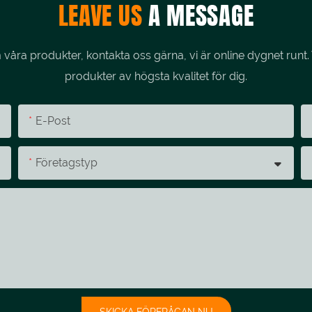
LEAVE US
A MESSAGE
åra produkter, kontakta oss gärna, vi är online dygnet runt. 
produkter av högsta kvalitet för dig.
E-Post
Företagstyp