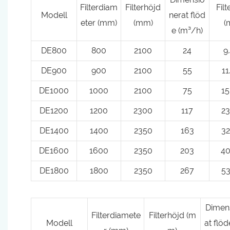
Filterdiam
Filterhöjd
Filt
Modell
nerat flöd
eter (mm)
(mm)
(
e (m³/h)
DE800
800
2100
24
9
DE900
900
2100
55
11
DE1000
1000
2100
75
15
DE12
00
1200
2300
117
23
DE14
00
1400
2350
163
32
DE16
00
1600
2350
203
40
DE18
00
1800
2350
267
53
Dimen
Filterdiamete
Filterhöjd (m
Modell
at flö