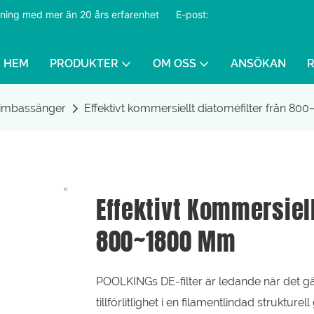
ustning med mer än 20 års erfarenhet
​​​​​​​
E-post:
HEM
PRODUKTER
OM OSS
ANSÖKAN
 simbassänger
Effektivt kommersiellt diatoméfilter från 8
Effektivt Kommersiell
800~1800 Mm
POOLKINGs DE-filter är ledande när det gäl
tillförlitlighet i en filamentlindad struktu