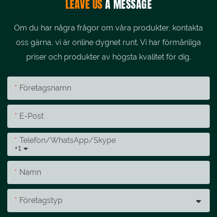
LEAVE US
A MESSAGE
Om du har några frågor om våra produkter, kontakta
oss gärna, vi är online dygnet runt. Vi har förmånliga
priser och produkter av högsta kvalitet för dig.
Företagsnamn
E-Post
Telefon/whatsApp/skype
+1
Namn
Företagstyp