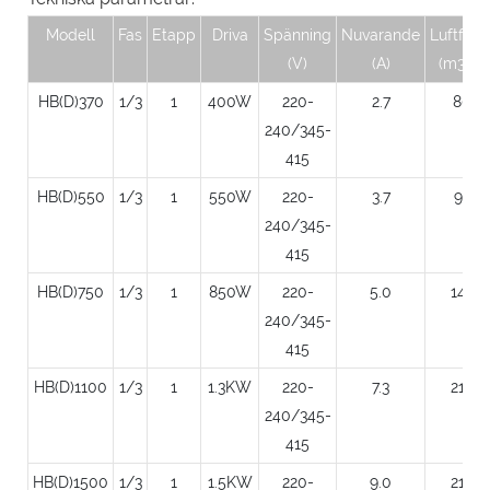
Modell
Fas
Etapp
Driva
Spänning
Nuvarande
Luftflöd
(V)
(A)
(m3/h)
HB(D)370
1/3
1
400W
220-
2.7
80
240/345-
415
HB(D)550
1/3
1
550W
220-
3.7
95
240/345-
415
HB(D)750
1/3
1
850W
220-
5.0
145
240/345-
415
HB(D)1100
1/3
1
1.3KW
220-
7.3
210
240/345-
415
HB(D)1500
1/3
1
1.5KW
220-
9.0
210