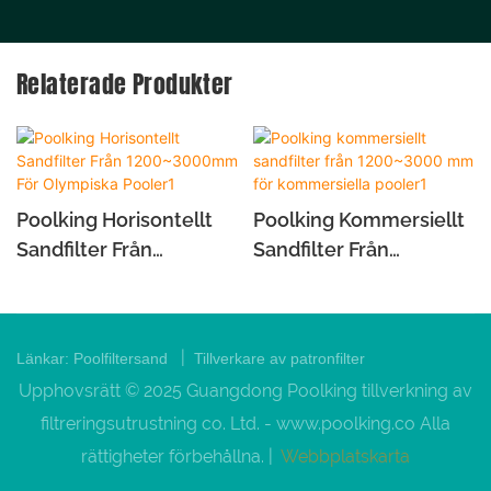
Relaterade Produkter
Poolking Horisontellt
Poolking Kommersiellt
Sandfilter Från
Sandfilter Från
1200~3000mm För
1200~3000 Mm För
Olympiska Pooler1
Kommersiella Pooler1
|
Länkar:
Poolfiltersand
Tillverkare av patronfilter
Upphovsrätt © 2025 Guangdong Poolking tillverkning av
filtreringsutrustning co. Ltd. -
www.poolking.co
Alla
rättigheter förbehållna. |
Webbplatskarta