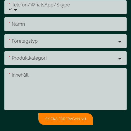
Telefon/whatsApp/skype
+1
Namn
Företagstyp
Produktkategori
Innehåll
SKICKA FÖRFRÅGAN NU