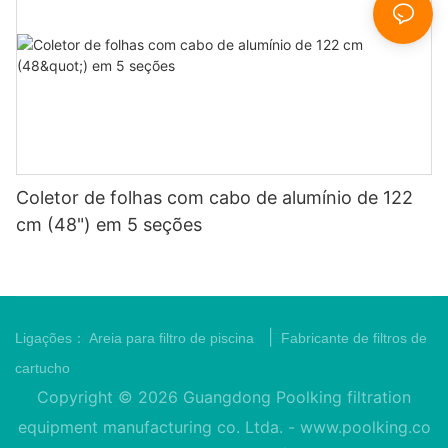
Coletor de folhas com cabo de alumínio de 122
cm (48") em 5 seções
|
Ligações：
Areia para filtro de piscina
Fabricante de filtros de
cartucho
Copyright © 2026 Guangdong Poolking filtration
equipment manufacturing co. Ltda. -
www.poolking.co