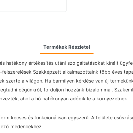
Termékek Részletei
 hatékony értékesítés utáni szolgáltatásokat kínált ügyfele
felszerelések Szakképzett alkalmazottaink több éves tapas
ek szerte a világon. Ha bármilyen kérdése van új termékün
megtudni cégünkről, forduljon hozzánk bizalommal. Szakem
ervezték, ahol a hő hatékonyan adódik le a környezetnek.
tform kecses és funkcionálisan egyszerű. A felülete csúszás
elkező medencékhez.