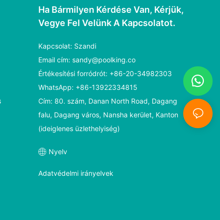
Ha Bármilyen Kérdése Van, Kérjük,
Vegye Fel Velünk A Kapcsolatot.
Kapcsolat: Szandi
Email cím:
sandy@poolking.co
Értékesítési forródrót: +86-20-34982303
WhatsApp: +86-13922334815
Cím: 80. szám, Danan North Road, Dagang
G
falu, Dagang város, Nansha kerület, Kanton
(ideiglenes üzlethelyiség)
Nyelv
Adatvédelmi irányelvek