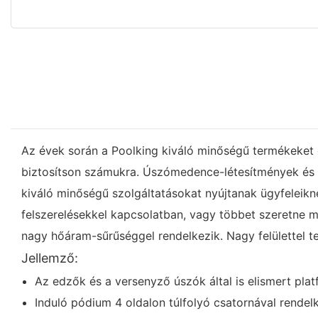
Az évek során a Poolking kiváló minőségű termékeket és
biztosítson számukra. Úszómedence-létesítmények és -
kiváló minőségű szolgáltatásokat nyújtanak ügyfeleikn
felszerelésekkel kapcsolatban, vagy többet szeretne 
nagy hőáram-sűrűséggel rendelkezik. Nagy felülettel t
Jellemző:
Az edzők és a versenyző úszók által is elismert pla
Induló pódium 4 oldalon túlfolyó csatornával rend