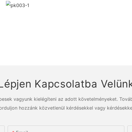
Lépjen Kapcsolatba Velün
épesek vagyunk kielégíteni az adott követelményeket. Továb
orduljon hozzánk közvetlenül kérdésekkel vagy kérdésekke