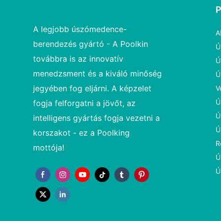
A legjobb úszómedence-
A
berendezés gyártó - A Poolkin
Ú
továbbra is az innovatív
Ú
menedzsment és a kiváló minőség
Ú
jegyében fog eljárni. A képzelet
V
Ú
fogja felforgatni a jövőt, az
Ú
intelligens gyártás fogja vezetni a
Ú
korszakot - ez a Poolking
R
mottója!
Ú
Ú