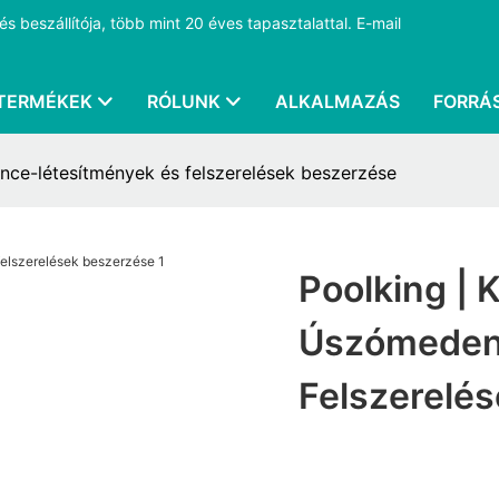
 beszállítója, több mint 20 éves tapasztalattal.
E-mail
TERMÉKEK
RÓLUNK
ALKALMAZÁS
FORRÁ
nce-létesítmények és felszerelések beszerzése
Poolking | 
Úszómeden
Felszerelé