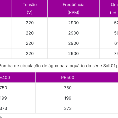
Tensão
Freqüência
Qm
(V)
(RPM)
(
m3
220
2900
5
220
2900
5
220
2900
6
220
2900
7
E400
PE500
750
750
199
199
373
373