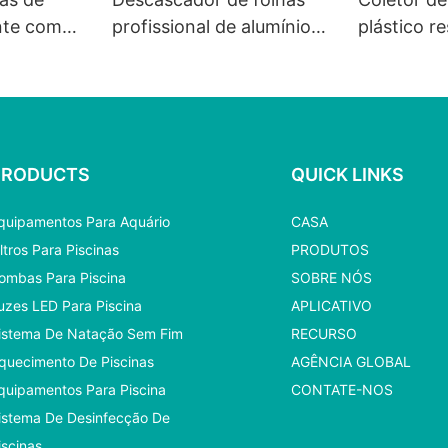
ente com
profissional de alumínio
plástico r
 duração.
reforçado1
rede bran
PRODUCTS
QUICK LINKS
quipamentos Para Aquário
CASA
iltros Para Piscinas
PRODUTOS
ombas Para Piscina
SOBRE NÓS
uzes LED Para Piscina
APLICATIVO
istema De Natação Sem Fim
RECURSO
quecimento De Piscinas
AGÊNCIA GLOBAL
quipamentos Para Piscina
CONTATE-NOS
istema De Desinfecção De
iscinas