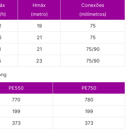
áx
Hmáx
Conexões
/h)
(metro)
(milímetros)
2
19
75
6
21
75
1
21
75/90
5
23
75/90
PE550
PE750
770
780
199
199
373
373