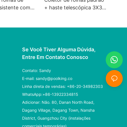
esistente com
+ haste telescópica 3X35
ca
40 70 85 89 cm
Se Você Tiver Alguma Dúvida,
Entre Em Contato Conosco
Contato: Sandy
E-mail:
sandy@poolking.co
Linha direta de vendas: +86-20-34982303
WhatsApp:+86-13922334815
Adicionar: Não. 80, Danan North Road,
Dagang Village, Dagang Town, Nansha
District, Guangzhou City (instalações
comerciais temporárias)