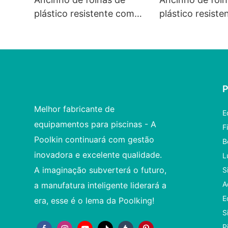
plástico resistente com
plástico resist
malha durável e rede
malha de longa
branca.
Melhor fabricante de
E
equipamentos para piscinas - A
F
Poolkin continuará com gestão
B
inovadora e excelente qualidade.
L
A imaginação subverterá o futuro,
S
A
a manufatura inteligente liderará a
E
era, esse é o lema da Poolking!
S
P