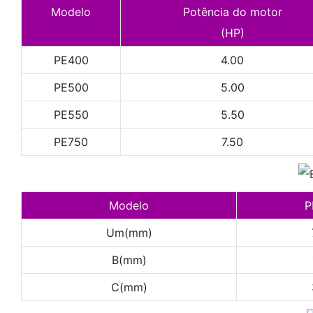
Modelo
Potência do motor
(HP)
PE400
4.00
PE500
5.00
PE550
5.50
PE750
7.50
Modelo
P
Um(mm)
B(mm)
C(mm)