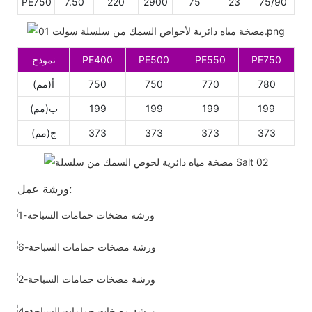
PE750
7.50
220
2900
75
23
75/90
PE750
PE550
PE500
PE400
نموذج
780
770
750
750
أ(مم)
199
199
199
199
ب(مم)
373
373
373
373
ج(مم)
ورشة عمل: