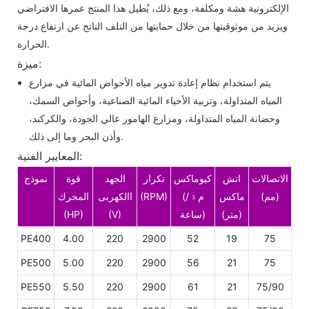
الإلكترونية هشة ومكلفة، ومع ذلك، يُطيل هذا المنتج عمرها الافتراضي
ويزيد من موثوقيتها من خلال حمايتها من التلف الناتج عن ارتفاع درجة
الحرارة.
ميزة:
يتم استخدام نظام إعادة تدوير مياه الأحواض المائية في مزارع
المياه المتداولة، وتربية الأحياء المائية الصناعية، وأحواض السمك،
وحضانة المياه المتداولة، ومزارع الهامور عالي الجودة، والكركند،
وأذن البحر وما إلى ذلك.
المعايير الفنية:
الاتصالات
اتش
كيوماكس
تكرار
الجهد
قوة
نموذج
(مم)
ماكس
(م
/
(RPM)
االكهربى
المحرك
3
(متر)
ساعة)
(V)
(HP)
PE400
4.00
220
2900
52
19
75
PE500
5.00
220
2900
56
21
75
PE550
5.50
220
2900
61
21
75/90