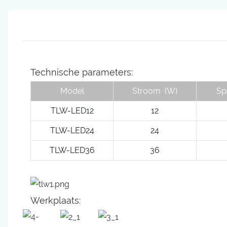
Technische parameters:
Model
Stroom
(W)
Sp
TLW-LED12
12
TLW-LED24
24
TLW-LED36
36
Werkplaats: