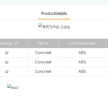
Productdetails
anning
(V)
Niche
Licht materiaal
12
Concreet
ABS
12
Concreet
ABS
12
Concreet
ABS