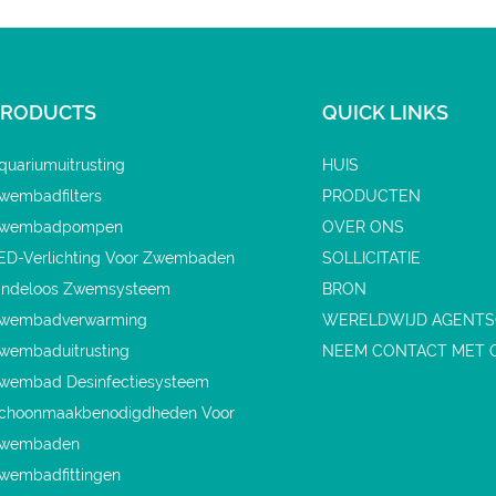
PRODUCTS
QUICK LINKS
quariumuitrusting
HUIS
wembadfilters
PRODUCTEN
wembadpompen
OVER ONS
ED-Verlichting Voor Zwembaden
SOLLICITATIE
indeloos Zwemsysteem
BRON
wembadverwarming
WERELDWIJD AGENT
wembaduitrusting
NEEM CONTACT MET 
wembad Desinfectiesysteem
choonmaakbenodigdheden Voor
wembaden
wembadfittingen