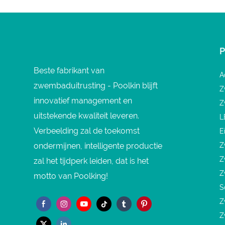
Beste fabrikant van
A
zwembaduitrusting - Poolkin blijft
Z
innovatief management en
Z
uitstekende kwaliteit leveren.
L
Verbeelding zal de toekomst
E
ondermijnen, intelligente productie
Z
Z
zal het tijdperk leiden, dat is het
Z
motto van Poolking!
S
Z
Z