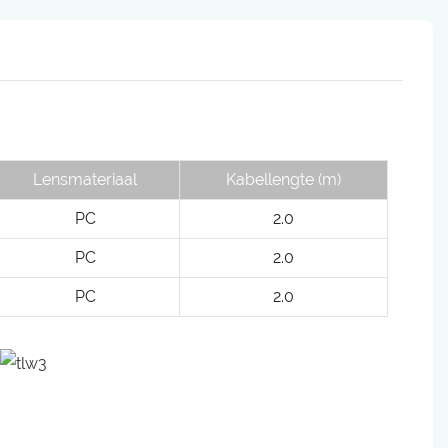
Lensmateriaal
Kabellengte (m)
PC
2.0
PC
2.0
PC
2.0