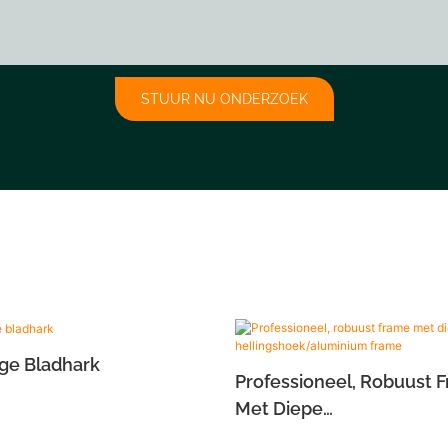
STUUR NU ONDERZOEK
ge Bladhark
Professioneel, Robuust 
Met Diepe
Hellingshoek/aluminiu