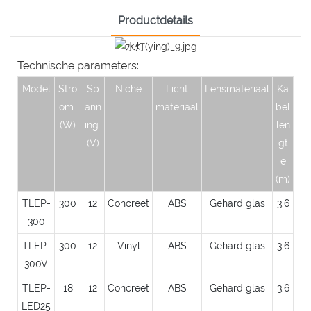
Productdetails
Technische parameters:
Model
Stro
Sp
Niche
Licht
Lensmateriaal
Ka
om
ann
materiaal
bel
(W)
ing
len
(V)
gt
e
(m)
TLEP-
300
12
Concreet
ABS
Gehard glas
3.6
300
TLEP-
300
12
Vinyl
ABS
Gehard glas
3.6
300V
TLEP-
18
12
Concreet
ABS
Gehard glas
3.6
LED25