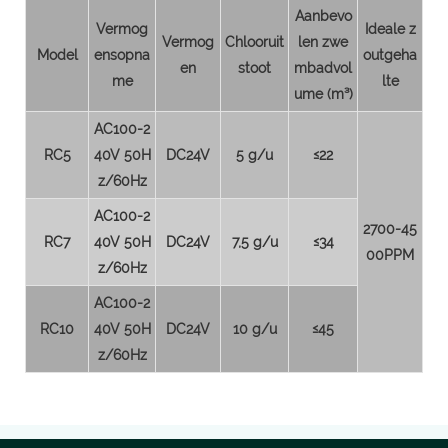
Aanbevo
Vermog
Ideale z
Vermog
Chlooruit
len zwe
Model
ensopna
outgeha
en
stoot
mbadvol
me
lte
ume (m³)
AC100-2
RC5
40V 50H
DC24V
5 g/u
≤22
z/60Hz
AC100-2
2700-45
RC7
40V 50H
DC24V
7,5 g/u
≤34
00PPM
z/60Hz
AC100-2
RC10
40V 50H
DC24V
10 g/u
≤45
z/60Hz