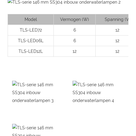
Model
Vermogen (W)
Spanning (V)
TLS-LED72
6
12
TLS-LED06L
6
12
TLS-LED12L
12
12