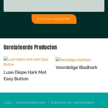
STUUR NU ONDERZOEK
Gerelateerde Producten
Voordelige Bladhark
Luxe Diepe Hark Met
Easy Button
|
Links：
Zwembadfilterzand
Fabrikant van cartridgefilters