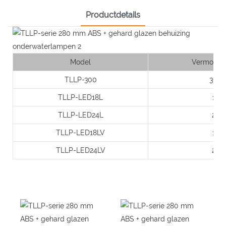
Productdetails
Model
Vermogen
TLLP-300
300
TLLP-LED18L
18
TLLP-LED24L
24
TLLP-LED18LV
18
TLLP-LED24LV
24