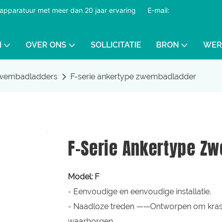
dapparatuur met meer dan 20 jaar ervaring
​​​​​​​
E-mail:
N
OVER ONS
SOLLICITATIE
BRON
WER
wembadladders
F-serie ankertype zwembadladder
F-Serie Ankertype Z
Model: F
- Eenvoudige en eenvoudige installatie.
- Naadloze treden ——Ontworpen om krass
waarborgen.