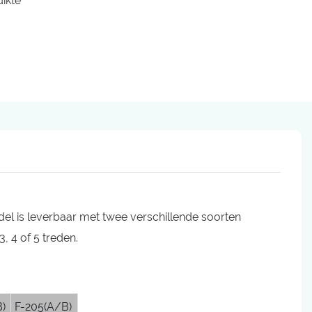
dikte
el is leverbaar met twee verschillende soorten
, 4 of 5 treden.
)
F-205(A/B)