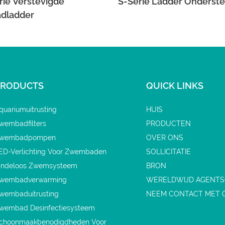
ie Verstevigde
S-Serie Ladder Onderste
dladder
PRODUCTS
QUICK LINKS
quariumuitrusting
HUIS
wembadfilters
PRODUCTEN
wembadpompen
OVER ONS
ED-Verlichting Voor Zwembaden
SOLLICITATIE
indeloos Zwemsysteem
BRON
wembadverwarming
WERELDWIJD AGENT
wembaduitrusting
NEEM CONTACT MET 
wembad Desinfectiesysteem
choonmaakbenodigdheden Voor