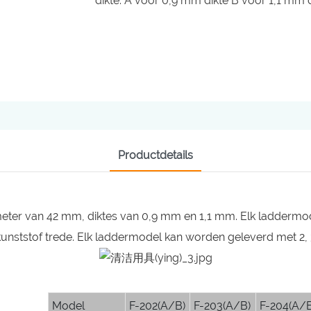
dikte: A voor 0,9 mm dikte B voor 1,1 mm 
Productdetails
meter van 42 mm, diktes van 0,9 mm en 1,1 mm. Elk laddermod
 kunststof trede. Elk laddermodel kan worden geleverd met 2, 3
Model
F-202(A/B)
F-203(A/B)
F-204(A/B