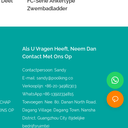
 Deel
FC-Serie Ankertype
Zwembadladder
Als U Vragen Heeft, Neem Dan
Contact Met Ons Op
Contactpersoon: Sandy
E-mail:
sandy@poolking.co
Verkooplijn: +86-20-34982303
WhatsApp:+86-13922334815
Toevoegen: Nee. 80, Danan North Road,
SCHAP
Dagang Village, Dagang Town, Nansha
ONS OP
District, Guangzhou City (tijdelijke
bedrijfsruimte)