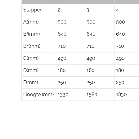
Stappen
2
3
4
A(mm)
500
500
500
B¹(mm)
640
640
640
B²(mm)
710
710
710
C(mm)
490
490
490
D(mm)
180
180
180
F(mm)
250
250
250
Hoogte (mm)
1330
1580
1830