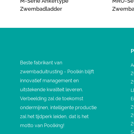
M-Serie Ankertype
MRO-Ser
Zwembadladder
Zwemba
Beste fabrikant van
A
zwembaduitrusting - Poolkin blijft
Z
innovatief management en
Z
uitstekende kwaliteit leveren.
L
Verbeelding zal de toekomst
E
ondermijnen, intelligente productie
Z
Z
zal het tijdperk leiden, dat is het
Z
motto van Poolking!
S