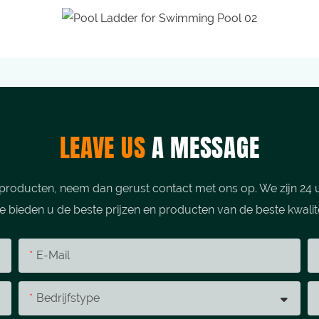
LEAVE US
A MESSAGE
producten, neem dan gerust contact met ons op. We zijn 24 u
 bieden u de beste prijzen en producten van de beste kwalite
E-Mail
Bedrijfstype