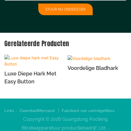
STUUR NU ONDERZOEK
Gerelateerde Producten
Voordelige Bladhark
Luxe Diepe Hark Met
Easy Button
|
Links：
Zwembadfilterzand
Fabrikant van cartridgefilters
Copyright © 2026 Guangdong Poolking
filtratieapparatuur productiebedrijf. Ltd. -