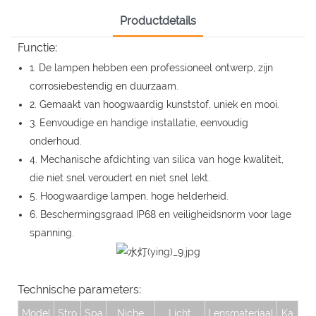
Productdetails
Functie:
1. De lampen hebben een professioneel ontwerp, zijn
corrosiebestendig en duurzaam.
2. Gemaakt van hoogwaardig kunststof, uniek en mooi.
3. Eenvoudige en handige installatie, eenvoudig
onderhoud.
4. Mechanische afdichting van silica van hoge kwaliteit,
die niet snel veroudert en niet snel lekt.
5. Hoogwaardige lampen, hoge helderheid.
6. Beschermingsgraad IP68 en veiligheidsnorm voor lage
spanning.
Technische parameters:
Model
Stro
Spa
Niche
Licht
Lensmateriaal
Ka