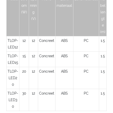
om
nnin
materiaal
bel
(W)
g
len
(V)
gt
e
(m)
TLOP-
12
12
Concreet
ABS
PC
1.5
LED12
TLOP-
15
12
Concreet
ABS
PC
1.5
LED15
TLOP-
20
12
Concreet
ABS
PC
1.5
LED2
0
TLOP-
30
12
Concreet
ABS
PC
1.5
LED3
0