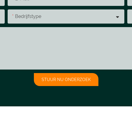
Bedrijfstype
STUUR NU ONDERZOEK