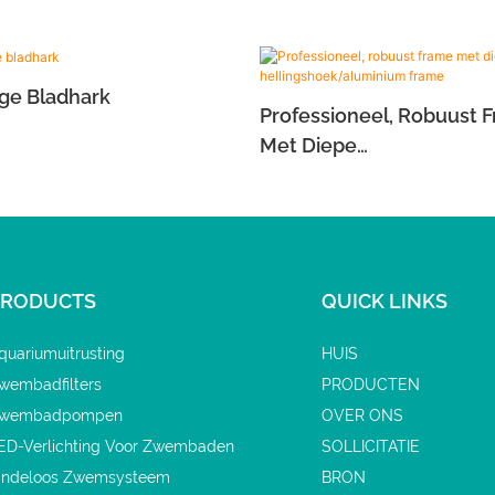
ge Bladhark
Professioneel, Robuust 
Met Diepe
Hellingshoek/aluminiu
PRODUCTS
QUICK LINKS
quariumuitrusting
HUIS
wembadfilters
PRODUCTEN
wembadpompen
OVER ONS
ED-Verlichting Voor Zwembaden
SOLLICITATIE
indeloos Zwemsysteem
BRON