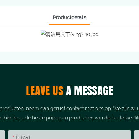
Productdetails
LEAVE US
A MESSAGE
producten, neem dan gerust contact met ons op. We zijn 24 u
 bieden u de beste prijzen en producten van de beste kwalite
E-Mail