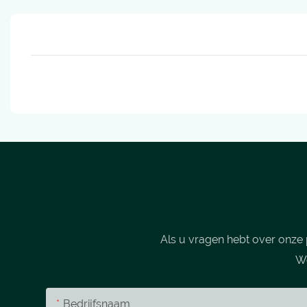
Als u vragen hebt over onze 
We
Bedrijfsnaam