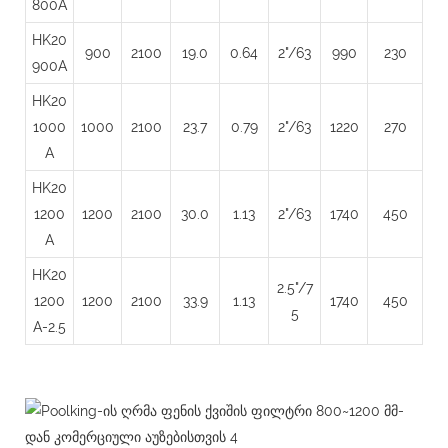
800A
HK20
900
2100
19.0
0.64
2"/63
990
230
900A
HK20
1000
1000
2100
23.7
0.79
2"/63
1220
270
A
HK20
1200
1200
2100
30.0
1.13
2"/63
1740
450
A
HK20
2.5"/7
1200
1200
2100
33.9
1.13
1740
450
5
A-2.5