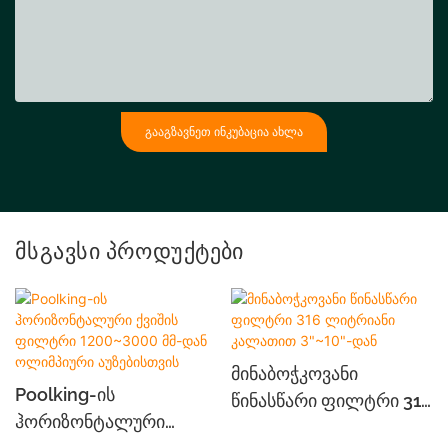
ᲒᲐᲐᲒᲖᲐᲕᲜᲔᲗ ᲘᲜᲙᲣᲑᲐᲪᲘᲐ ᲐᲮᲚᲐ
Მსგავსი Პროდუქტები
Მინაბოჭკოვანი
Poolking-Ის
Წინასწარი Ფილტრი 316
Ჰორიზონტალური
Ლიტრიანი Კალათით