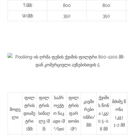
T(მმ)
800
800
W(მმ)
350
350
ფილ
ფილ
საპრ
ფილ
ქვიში
კავში
მძიმე წ
ტრის
ტრის
ოექტ
ტრის
ს წონ
მოდე
რები
ონა
დიამე
სიმაღ
ო ნაკ
ფარ
ა (კგ)
ლი
(ინჩი/
（კგ）
ტრი
ლე
(მ
ადი (მ
თობი
0.5-0.
მმ)
1-2 მმ
(მმ)
მ)
³/სთ)
(მ²)
8 მმ